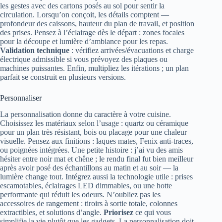
les gestes avec des cartons posés au sol pour sentir la
circulation. Lorsqu’on conçoit, les détails comptent —
profondeur des caissons, hauteur du plan de travail, et position
des prises. Pensez à l’éclairage dès le départ : zones focales
pour la découpe et lumière d’ambiance pour les repas.
Validation technique
: vérifiez arrivées/évacuations et charge
électrique admissible si vous prévoyez des plaques ou
machines puissantes. Enfin, multipliez les itérations ; un plan
parfait se construit en plusieurs versions.
Personnaliser
La personnalisation donne du caractère à votre cuisine.
Choisissez les matériaux selon l’usage : quartz ou céramique
pour un plan très résistant, bois ou placage pour une chaleur
visuelle. Pensez aux finitions : laques mates, Fenix anti-traces,
ou poignées intégrées. Une petite histoire : j’ai vu des amis
hésiter entre noir mat et chêne ; le rendu final fut bien meilleur
après avoir posé des échantillons au matin et au soir — la
lumière change tout. Intégrez aussi la technologie utile : prises
escamotables, éclairages LED dimmables, ou une hotte
performante qui réduit les odeurs. N’oubliez pas les
accessoires de rangement : tiroirs à sortie totale, colonnes
extractibles, et solutions d’angle.
Priorisez
ce qui vous
simplifie la vie plutôt que les gadgets. La personnalisation doit