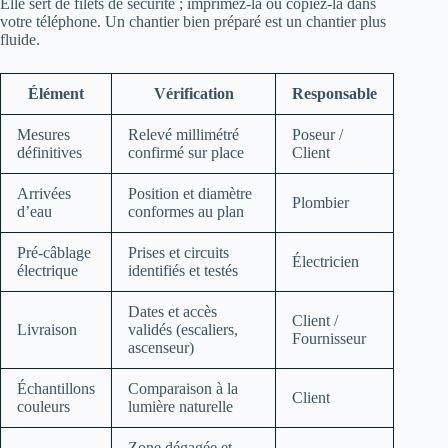
Elle sert de filets de sécurité ; imprimez-la ou copiez-la dans
votre téléphone. Un chantier bien préparé est un chantier plus
fluide.
Élément
Vérification
Responsable
Mesures
Relevé millimétré
Poseur /
définitives
confirmé sur place
Client
Arrivées
Position et diamètre
Plombier
d’eau
conformes au plan
Pré-câblage
Prises et circuits
Électricien
électrique
identifiés et testés
Dates et accès
Client /
Livraison
validés (escaliers,
Fournisseur
ascenseur)
Échantillons
Comparaison à la
Client
couleurs
lumière naturelle
Zone dégagée et