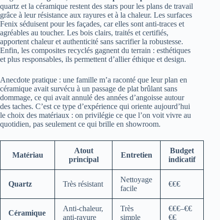
quartz et la céramique restent des stars pour les plans de travail
grâce à leur résistance aux rayures et à la chaleur. Les surfaces
Fenix séduisent pour les façades, car elles sont anti-traces et
agréables au toucher. Les bois clairs, traités et certifiés,
apportent chaleur et authenticité sans sacrifier la robustesse.
Enfin, les composites recyclés gagnent du terrain : esthétiques
et plus responsables, ils permettent d’allier éthique et design.
Anecdote pratique : une famille m’a raconté que leur plan en
céramique avait survécu à un passage de plat brûlant sans
dommage, ce qui avait annulé des années d’angoisse autour
des taches. C’est ce type d’expérience qui oriente aujourd’hui
le choix des matériaux : on privilégie ce que l’on voit vivre au
quotidien, pas seulement ce qui brille en showroom.
Atout
Budget
Matériau
Entretien
principal
indicatif
Nettoyage
Quartz
Très résistant
€€€
facile
Anti-chaleur,
Très
€€€–€€
Céramique
anti-rayure
simple
€€