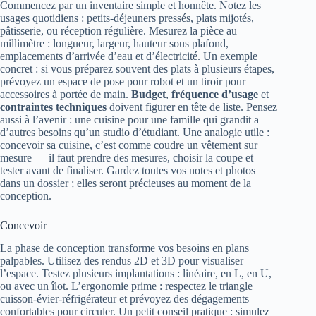
Commencez par un inventaire simple et honnête. Notez les
usages quotidiens : petits-déjeuners pressés, plats mijotés,
pâtisserie, ou réception régulière. Mesurez la pièce au
millimètre : longueur, largeur, hauteur sous plafond,
emplacements d’arrivée d’eau et d’électricité. Un exemple
concret : si vous préparez souvent des plats à plusieurs étapes,
prévoyez un espace de pose pour robot et un tiroir pour
accessoires à portée de main.
Budget
,
fréquence d’usage
et
contraintes techniques
doivent figurer en tête de liste. Pensez
aussi à l’avenir : une cuisine pour une famille qui grandit a
d’autres besoins qu’un studio d’étudiant. Une analogie utile :
concevoir sa cuisine, c’est comme coudre un vêtement sur
mesure — il faut prendre des mesures, choisir la coupe et
tester avant de finaliser. Gardez toutes vos notes et photos
dans un dossier ; elles seront précieuses au moment de la
conception.
Concevoir
La phase de conception transforme vos besoins en plans
palpables. Utilisez des rendus 2D et 3D pour visualiser
l’espace. Testez plusieurs implantations : linéaire, en L, en U,
ou avec un îlot. L’ergonomie prime : respectez le triangle
cuisson-évier-réfrigérateur et prévoyez des dégagements
confortables pour circuler. Un petit conseil pratique : simulez