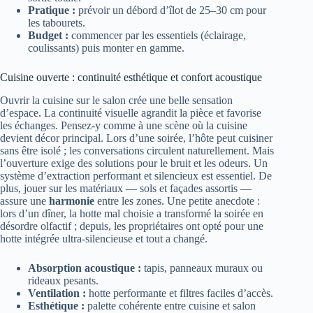
Pratique :
prévoir un débord d’îlot de 25–30 cm pour
les tabourets.
Budget :
commencer par les essentiels (éclairage,
coulissants) puis monter en gamme.
Cuisine ouverte : continuité esthétique et confort acoustique
Ouvrir la cuisine sur le salon crée une belle sensation
d’espace. La continuité visuelle agrandit la pièce et favorise
les échanges. Pensez-y comme à une scène où la cuisine
devient décor principal. Lors d’une soirée, l’hôte peut cuisiner
sans être isolé ; les conversations circulent naturellement. Mais
l’ouverture exige des solutions pour le bruit et les odeurs. Un
système d’extraction performant et silencieux est essentiel. De
plus, jouer sur les matériaux — sols et façades assortis —
assure une
harmonie
entre les zones. Une petite anecdote :
lors d’un dîner, la hotte mal choisie a transformé la soirée en
désordre olfactif ; depuis, les propriétaires ont opté pour une
hotte intégrée ultra-silencieuse et tout a changé.
Absorption acoustique :
tapis, panneaux muraux ou
rideaux pesants.
Ventilation :
hotte performante et filtres faciles d’accès.
Esthétique :
palette cohérente entre cuisine et salon