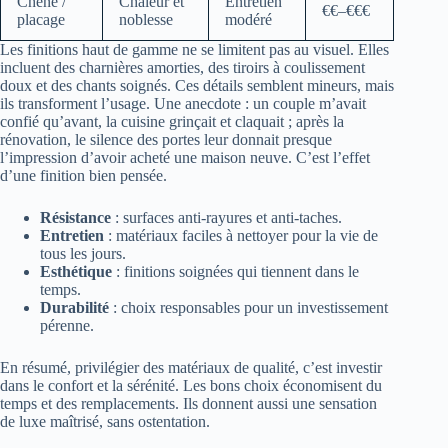
Chêne /
Chaleur et
Entretien
€€–€€€
placage
noblesse
modéré
Les finitions haut de gamme ne se limitent pas au visuel. Elles
incluent des charnières amorties, des tiroirs à coulissement
doux et des chants soignés. Ces détails semblent mineurs, mais
ils transforment l’usage. Une anecdote : un couple m’avait
confié qu’avant, la cuisine grinçait et claquait ; après la
rénovation, le silence des portes leur donnait presque
l’impression d’avoir acheté une maison neuve. C’est l’effet
d’une finition bien pensée.
Résistance
: surfaces anti-rayures et anti-taches.
Entretien
: matériaux faciles à nettoyer pour la vie de
tous les jours.
Esthétique
: finitions soignées qui tiennent dans le
temps.
Durabilité
: choix responsables pour un investissement
pérenne.
En résumé, privilégier des matériaux de qualité, c’est investir
dans le confort et la sérénité. Les bons choix économisent du
temps et des remplacements. Ils donnent aussi une sensation
de luxe maîtrisé, sans ostentation.