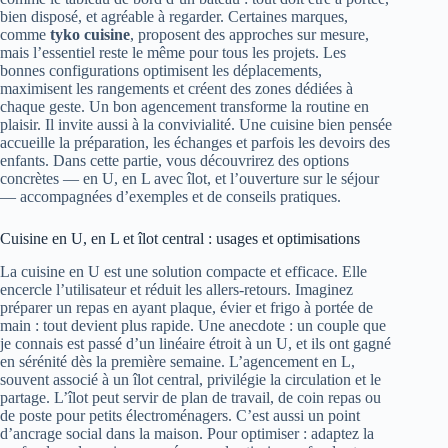
bien disposé, et agréable à regarder. Certaines marques,
comme
tyko cuisine
, proposent des approches sur mesure,
mais l’essentiel reste le même pour tous les projets. Les
bonnes configurations optimisent les déplacements,
maximisent les rangements et créent des zones dédiées à
chaque geste. Un bon agencement transforme la routine en
plaisir. Il invite aussi à la convivialité. Une cuisine bien pensée
accueille la préparation, les échanges et parfois les devoirs des
enfants. Dans cette partie, vous découvrirez des options
concrètes — en U, en L avec îlot, et l’ouverture sur le séjour
— accompagnées d’exemples et de conseils pratiques.
Cuisine en U, en L et îlot central : usages et optimisations
La cuisine en U est une solution compacte et efficace. Elle
encercle l’utilisateur et réduit les allers-retours. Imaginez
préparer un repas en ayant plaque, évier et frigo à portée de
main : tout devient plus rapide. Une anecdote : un couple que
je connais est passé d’un linéaire étroit à un U, et ils ont gagné
en sérénité dès la première semaine. L’agencement en L,
souvent associé à un îlot central, privilégie la circulation et le
partage. L’îlot peut servir de plan de travail, de coin repas ou
de poste pour petits électroménagers. C’est aussi un point
d’ancrage social dans la maison. Pour optimiser : adaptez la