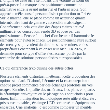
L’origine de cette offre se lit dans une volonté de sortir du
prêt-à-poser. La marque s’est positionnée comme une
alternative entre le grand industriel et l’artisan isolé. Son
approche mêle conseil personnalisé et production maîtrisée.
Sur le marché, elle se place comme un acteur de qualité
intermédiaire-haut de gamme : accessible mais exigeant.
Concrètement, cela veut dire des étapes claires : relevé
millimétré, co-conception, rendu 3D et pose par des
professionnels. Pensez à un chef d’orchestre : il harmonise les
éléments pour éviter le chaos. Ce positionnement attire surtout
des ménages qui veulent du durable sans se ruiner, et des
propriétaires cherchant à valoriser leur bien. En 2026, la
demande pour ce type d’offre s’est accrue, portée par la
recherche de solutions personnalisées et responsables.
Ce qui différencie tyko cuisine des autres offres
Plusieurs éléments distinguent nettement cette proposition des
options standard. D’abord, l’
écoute et la co-conception
:
chaque projet commence par des échanges profonds sur vos
usages. Ensuite, la qualité des matériaux. Les plans en quartz,
la céramique anti-rayure ou le placage bois sont choisis pour
durer. Enfin, l’intégration technologique reste utile et discrète :
prises escamotables, éclairage LED scénarisé, et équipements
encastrés. Une analogie : c’est comme comparer un meuble