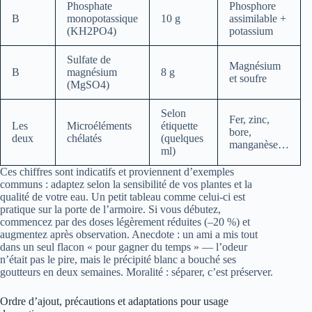
Phosphate
Phosphore
B
monopotassique
10 g
assimilable +
(KH2PO4)
potassium
Sulfate de
Magnésium
B
magnésium
8 g
et soufre
(MgSO4)
Selon
Fer, zinc,
Les
Microéléments
étiquette
bore,
deux
chélatés
(quelques
manganèse…
ml)
Ces chiffres sont indicatifs et proviennent d’exemples
communs : adaptez selon la sensibilité de vos plantes et la
qualité de votre eau. Un petit tableau comme celui-ci est
pratique sur la porte de l’armoire. Si vous débutez,
commencez par des doses légèrement réduites (–20 %) et
augmentez après observation. Anecdote : un ami a mis tout
dans un seul flacon « pour gagner du temps » — l’odeur
n’était pas le pire, mais le précipité blanc a bouché ses
goutteurs en deux semaines. Moralité : séparer, c’est préserver.
Ordre d’ajout, précautions et adaptations pour usage