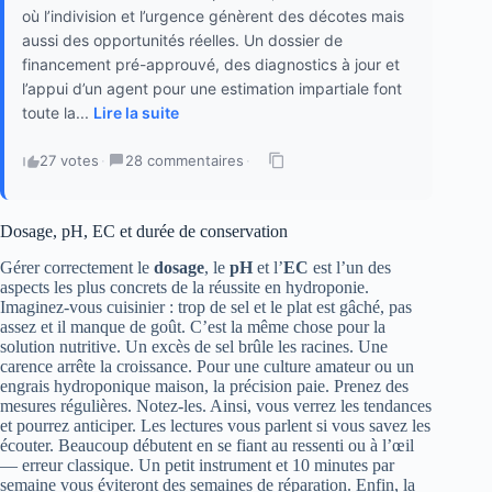
où l’indivision et l’urgence génèrent des décotes mais
aussi des opportunités réelles. Un dossier de
financement pré-approuvé, des diagnostics à jour et
l’appui d’un agent pour une estimation impartiale font
toute la...
Lire la suite
27 votes
·
28 commentaires
·
Dosage, pH, EC et durée de conservation
Gérer correctement le
dosage
, le
pH
et l’
EC
est l’un des
aspects les plus concrets de la réussite en hydroponie.
Imaginez-vous cuisinier : trop de sel et le plat est gâché, pas
assez et il manque de goût. C’est la même chose pour la
solution nutritive. Un excès de sel brûle les racines. Une
carence arrête la croissance. Pour une culture amateur ou un
engrais hydroponique maison, la précision paie. Prenez des
mesures régulières. Notez-les. Ainsi, vous verrez les tendances
et pourrez anticiper. Les lectures vous parlent si vous savez les
écouter. Beaucoup débutent en se fiant au ressenti ou à l’œil
— erreur classique. Un petit instrument et 10 minutes par
semaine vous éviteront des semaines de réparation. Enfin, la