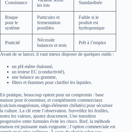
Consistance
Standardisée
les lots
Risque
Particules et
Faible si le
pour le
fermentation
produit est
système
possibles
hydroponique
Nécessite
Praticité
Prêt à l’emploi
balances et tests
Avant de se lancer, il vaut mieux disposer de quelques outils :
un pH‑mètre étalonné,
un testeur EC (conductivité),
une balance au gramme,
filtres et étamines pour clarifier les liquides.
En pratique, beaucoup optent pour un compromis : base
maison pour économiser, et compléments commerciaux
(calcium‑magnésium, oligo‑éléments chélatés) pour sécuriser
la culture. La clé reste l’observation. Surveillez les feuilles,
notez les valeurs, ajustez doucement. Une transition
progressive entre formules évite les chocs. Bref, la méthode
maison est puissante mais exigeante ; l’option commerciale est
simple mais plus coûteuse. À vous de choisir selon vos