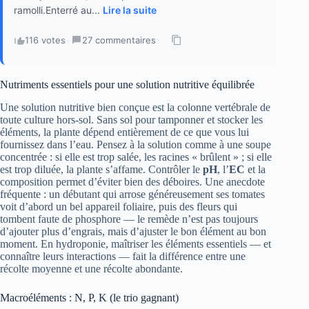
ramolli.Enterré au...
Lire la suite
116 votes
·
27 commentaires
·
Nutriments essentiels pour une solution nutritive équilibrée
Une solution nutritive bien conçue est la colonne vertébrale de
toute culture hors-sol. Sans sol pour tamponner et stocker les
éléments, la plante dépend entièrement de ce que vous lui
fournissez dans l’eau. Pensez à la solution comme à une soupe
concentrée : si elle est trop salée, les racines « brûlent » ; si elle
est trop diluée, la plante s’affame. Contrôler le
pH
, l’
EC
et la
composition permet d’éviter bien des déboires. Une anecdote
fréquente : un débutant qui arrose généreusement ses tomates
voit d’abord un bel appareil foliaire, puis des fleurs qui
tombent faute de phosphore — le remède n’est pas toujours
d’ajouter plus d’engrais, mais d’ajuster le bon élément au bon
moment. En hydroponie, maîtriser les éléments essentiels — et
connaître leurs interactions — fait la différence entre une
récolte moyenne et une récolte abondante.
Macroéléments : N, P, K (le trio gagnant)