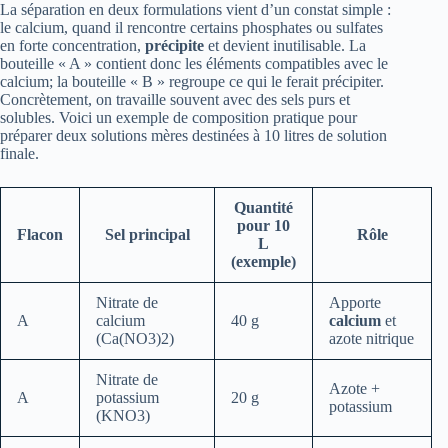
La séparation en deux formulations vient d’un constat simple :
le calcium, quand il rencontre certains phosphates ou sulfates
en forte concentration,
précipite
et devient inutilisable. La
bouteille « A » contient donc les éléments compatibles avec le
calcium; la bouteille « B » regroupe ce qui le ferait précipiter.
Concrètement, on travaille souvent avec des sels purs et
solubles. Voici un exemple de composition pratique pour
préparer deux solutions mères destinées à 10 litres de solution
finale.
Quantité
pour 10
Flacon
Sel principal
Rôle
L
(exemple)
Nitrate de
Apporte
A
calcium
40 g
calcium
et
(Ca(NO3)2)
azote nitrique
Nitrate de
Azote +
A
potassium
20 g
potassium
(KNO3)