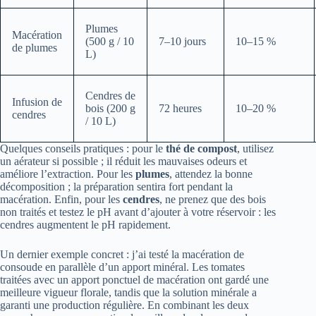
Plumes
Macération
(500 g / 10
7–10 jours
10–15 %
de plumes
L)
Cendres de
Infusion de
bois (200 g
72 heures
10–20 %
cendres
/ 10 L)
Quelques conseils pratiques : pour le
thé de compost
, utilisez
un aérateur si possible ; il réduit les mauvaises odeurs et
améliore l’extraction. Pour les
plumes
, attendez la bonne
décomposition ; la préparation sentira fort pendant la
macération. Enfin, pour les
cendres
, ne prenez que des bois
non traités et testez le pH avant d’ajouter à votre réservoir : les
cendres augmentent le pH rapidement.
Un dernier exemple concret : j’ai testé la macération de
consoude en parallèle d’un apport minéral. Les tomates
traitées avec un apport ponctuel de macération ont gardé une
meilleure vigueur florale, tandis que la solution minérale a
garanti une production régulière. En combinant les deux