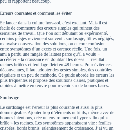
peu et rapportent beaucoup.
Erreurs courantes et comment les éviter
Se lancer dans la culture hors-sol, c’est excitant. Mais il est
facile de commettre des erreurs simples qui ruinent des
semaines de travail. Que l’on soit débutant ou expérimenté,
certains pièges reviennent souvent : surdosage, filtres négligés,
mauvaise conservation des solutions, ou encore confusion
entre symptômes d’un excès et carence réelle. Une fois, un
ami a perdu une rangée de laitues parce qu’il a voulu «
accélérer » la croissance en doublant les doses — résultat :
racines brûlées et feuillage flétri en 48 heures. Pour éviter ces
déconvenues, il faut adopter des gestes simples, des contrôles
réguliers et un peu de méthode. Ce guide aborde les erreurs les
plus fréquentes et propose des solutions claires, pratiques et
rapides à mettre en œuvre pour revenir sur de bonnes bases.
Surdosage
Le surdosage est l’erreur la plus courante et aussi la plus
dommageable. Ajouter trop d’éléments nutritifs, même avec de
bonnes intentions, crée un environnement hyper salin qui «
brûle » les racines. Les symptômes apparaissent vite : feuilles
crispées, bords brunis, ralentissement de croissance. J’ai vu un