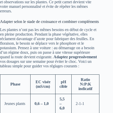
et observations sur les plantes. Ce petit carnet devient vite
votre manuel personnalisé et évite de répéter les mêmes
erreurs.
Adapter selon le stade de croissance et combiner compléments
Les plantes n’ont pas les mêmes besoins en début de cycle et
en pleine production. Pendant la phase végétative, elles
réclament davantage d’azote pour fabriquer des feuilles. En
floraison, le besoin se déplace vers le phosphore et le
potassium. Pensez à une voiture : au démarrage on a besoin
d’un régime doux, puis on passe à une vitesse supérieure
quand la route devient exigeante.
Adaptez progressivement
vos dosages sur une semaine pour éviter le choc. Voici un
tableau simple pour guider vos réglages courants :
Ratio
EC visée
pH
Phase
N:P:K
(mS/cm)
cible
indicatif
5,5
Jeunes plants
0,6 – 1,0
–
2-1-1
6,0