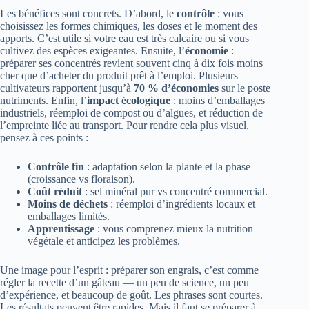
Les bénéfices sont concrets. D’abord, le
contrôle
: vous
choisissez les formes chimiques, les doses et le moment des
apports. C’est utile si votre eau est très calcaire ou si vous
cultivez des espèces exigeantes. Ensuite, l’
économie
:
préparer ses concentrés revient souvent cinq à dix fois moins
cher que d’acheter du produit prêt à l’emploi. Plusieurs
cultivateurs rapportent jusqu’à
70 % d’économies
sur le poste
nutriments. Enfin, l’
impact écologique
: moins d’emballages
industriels, réemploi de compost ou d’algues, et réduction de
l’empreinte liée au transport. Pour rendre cela plus visuel,
pensez à ces points :
Contrôle fin
: adaptation selon la plante et la phase
(croissance vs floraison).
Coût réduit
: sel minéral pur vs concentré commercial.
Moins de déchets
: réemploi d’ingrédients locaux et
emballages limités.
Apprentissage
: vous comprenez mieux la nutrition
végétale et anticipez les problèmes.
Une image pour l’esprit : préparer son engrais, c’est comme
régler la recette d’un gâteau — un peu de science, un peu
d’expérience, et beaucoup de goût. Les phrases sont courtes.
Les résultats peuvent être rapides. Mais il faut se préparer à