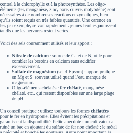
central à la chlorophylle et à la photosynthèse. Les oligo-
éléments (fer, manganèse, zinc, bore, cuivre, molybdène) sont
nécessaires à de nombreuses réactions enzymatiques, bien
qu’ils soient requis en très faibles quantités. Une carence en
fer, par exemple, se voit rapidement : jeunes feuilles jaunissent
tandis que les nervures restent vertes.
Voici des sels couramment utilisés et leur apport :
Nitrate de calcium
: source de Ca et de N, utile pour
combler les besoins en calcium sans acidifier
excessivement.
Sulfate de magnésium
(sel d’Epsom) : apport pratique
en Mg et S, souvent utilisé quand l’eau manque de
magnésium.
Oligo-éléments chélatés :
fer chélaté
, manganèse
chélaté, etc., qui restent disponibles sur une large plage
de pH.
Un conseil pratique : utilisez toujours les formes
chélatées
pour le fer en hydroponie. Elles évitent les précipitations et
garantissent la disponibilité. Petite anecdote : un cultivateur a
ruiné un bac en ajoutant du sulfate de fer non chélaté ; le métal
a précipité et bouché les goutteurs. Autre point important, la