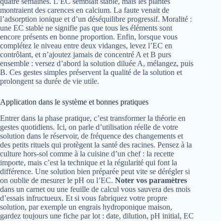
quatre semaines. L’EC semblait stable, mais les plantes
montraient des carences en calcium. La faute venait de
l’adsorption ionique et d’un déséquilibre progressif. Moralité :
une EC stable ne signifie pas que tous les éléments sont
encore présents en bonne proportion. Enfin, lorsque vous
complétez le niveau entre deux vidanges, levez l’EC en
contrôlant, et n’ajoutez jamais de concentré A et B purs
ensemble : versez d’abord la solution diluée A, mélangez, puis
B. Ces gestes simples préservent la qualité de la solution et
prolongent sa durée de vie utile.
Application dans le système et bonnes pratiques
Entrer dans la phase pratique, c’est transformer la théorie en
gestes quotidiens. Ici, on parle d’utilisation réelle de votre
solution dans le réservoir, de fréquence des changements et
des petits rituels qui protègent la santé des racines. Pensez à la
culture hors-sol comme à la cuisine d’un chef : la recette
importe, mais c’est la technique et la régularité qui font la
différence. Une solution bien préparée peut vite se dérégler si
on oublie de mesurer le pH ou l’EC.
Noter vos paramètres
dans un carnet ou une feuille de calcul vous sauvera des mois
d’essais infructueux. Et si vous fabriquez votre propre
solution, par exemple un engrais hydroponique maison,
gardez toujours une fiche par lot : date, dilution, pH initial, EC