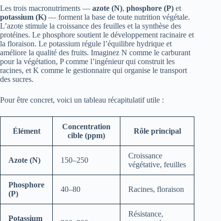
Les trois macronutriments —
azote (N)
,
phosphore (P)
et
potassium (K)
— forment la base de toute nutrition végétale.
L’azote stimule la croissance des feuilles et la synthèse des
protéines. Le phosphore soutient le développement racinaire et
la floraison. Le potassium régule l’équilibre hydrique et
améliore la qualité des fruits. Imaginez N comme le carburant
pour la végétation, P comme l’ingénieur qui construit les
racines, et K comme le gestionnaire qui organise le transport
des sucres.
Pour être concret, voici un tableau récapitulatif utile :
Concentration
Élément
Rôle principal
cible (ppm)
Croissance
Azote (N)
150–250
végétative, feuilles
Phosphore
40–80
Racines, floraison
(P)
Résistance,
Potassium