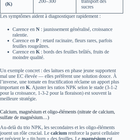
200–300
transport des
(K)
sucres
Les symptômes aident à diagnostiquer rapidement :
Carence en
N
: jaunissement généralisé, croissance
ralentie.
Carence en
P
: retard racinaire, fleurs rares, parfois
feuilles rougeâtres.
Carence en
K
: bords des feuilles brûlés, fruits de
moindre qualité.
Un exemple concret : des laitues en phase jeune supportent
mal une EC élevée — elles préfèrent une solution douce. À
l’inverse, une tomate en fructification réclame un apport plus
important en
K
. Ajuster les ratios NPK selon le stade (3-1-2
pour la croissance, 1-3-2 pour la floraison) est souvent la
meilleure stratégie.
Calcium, magnésium et oligo-éléments (nitrate de calcium,
sulfate de magnésium…)
Au-delà du trio NPK, les secondaires et les oligo-éléments
jouent un rôle crucial. Le
calcium
renforce la paroi cellulaire
et prévient le « tip burn » des feuilles. Le
magnésium
est