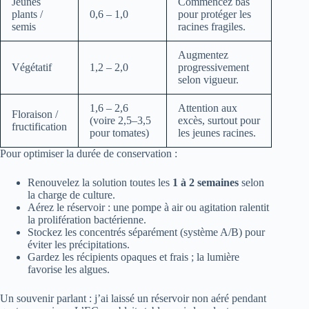
Jeunes
Commencez bas
plants /
0,6 – 1,0
pour protéger les
semis
racines fragiles.
Augmentez
Végétatif
1,2 – 2,0
progressivement
selon vigueur.
1,6 – 2,6
Attention aux
Floraison /
(voire 2,5–3,5
excès, surtout pour
fructification
pour tomates)
les jeunes racines.
Pour optimiser la durée de conservation :
Renouvelez la solution toutes les
1 à 2 semaines
selon
la charge de culture.
Aérez le réservoir : une pompe à air ou agitation ralentit
la prolifération bactérienne.
Stockez les concentrés séparément (système A/B) pour
éviter les précipitations.
Gardez les récipients opaques et frais ; la lumière
favorise les algues.
Un souvenir parlant : j’ai laissé un réservoir non aéré pendant