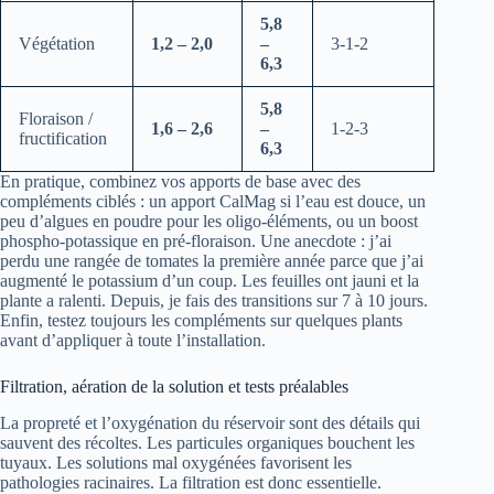
5,8
Végétation
1,2 – 2,0
–
3-1-2
6,3
5,8
Floraison /
1,6 – 2,6
–
1-2-3
fructification
6,3
En pratique, combinez vos apports de base avec des
compléments ciblés : un apport CalMag si l’eau est douce, un
peu d’algues en poudre pour les oligo-éléments, ou un boost
phospho-potassique en pré-floraison. Une anecdote : j’ai
perdu une rangée de tomates la première année parce que j’ai
augmenté le potassium d’un coup. Les feuilles ont jauni et la
plante a ralenti. Depuis, je fais des transitions sur 7 à 10 jours.
Enfin, testez toujours les compléments sur quelques plants
avant d’appliquer à toute l’installation.
Filtration, aération de la solution et tests préalables
La propreté et l’oxygénation du réservoir sont des détails qui
sauvent des récoltes. Les particules organiques bouchent les
tuyaux. Les solutions mal oxygénées favorisent les
pathologies racinaires. La filtration est donc essentielle.