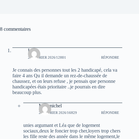
8 commentaires
Letan
24 FÉVRIER 2026/12H01
RÉPONDRE
Je connais des personnes tout les 2 handicapé, cela va
faire 4 ans Qu il demande un rez-de-chaussée de
chaussez, et on leurs refuse , je pensais que personne
handicapées étais prioritaire ..je pourrais en dire
beaucoup plus.
Mus michel
25 FÉVRIER 2026/16H29
RÉPONDRE
unies argumant et Léa que de logement
sociaux,deux le foncier trop cher,loyers trop chers
les fille reste des année dans le même logement,le