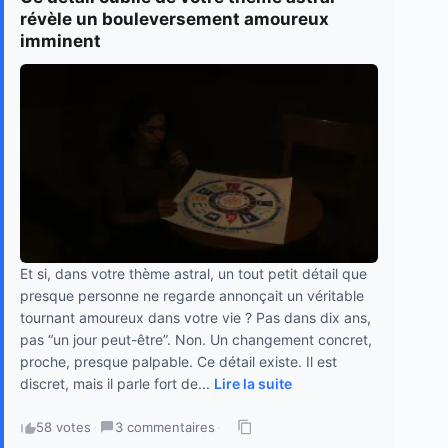
révèle un bouleversement amoureux
imminent
Et si, dans votre thème astral, un tout petit détail que
presque personne ne regarde annonçait un véritable
tournant amoureux dans votre vie ? Pas dans dix ans,
pas “un jour peut-être”. Non. Un changement concret,
proche, presque palpable. Ce détail existe. Il est
discret, mais il parle fort de...
Lire la suite
58 votes
·
3 commentaires
·