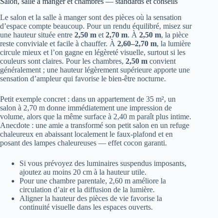
Salon, salle à manger et chambres — standards et conseils
Le salon et la salle à manger sont des pièces où la sensation
d’espace compte beaucoup. Pour un rendu équilibré, misez sur
une hauteur située entre
2,50 m
et
2,70 m
. À
2,50 m
, la pièce
reste conviviale et facile à chauffer. À
2,60–2,70 m
, la lumière
circule mieux et l’on gagne en légèreté visuelle, surtout si les
couleurs sont claires. Pour les chambres,
2,50 m
convient
généralement ; une hauteur légèrement supérieure apporte une
sensation d’ampleur qui favorise le bien-être nocturne.
Petit exemple concret : dans un appartement de 35 m², un
salon à 2,70 m donne immédiatement une impression de
volume, alors que la même surface à 2,40 m paraît plus intime.
Anecdote : une amie a transformé son petit salon en un refuge
chaleureux en abaissant localement le faux-plafond et en
posant des lampes chaleureuses — effet cocon garanti.
Si vous prévoyez des luminaires suspendus imposants,
ajoutez au moins 20 cm à la hauteur utile.
Pour une chambre parentale, 2,60 m améliore la
circulation d’air et la diffusion de la lumière.
Aligner la hauteur des pièces de vie favorise la
continuité visuelle dans les espaces ouverts.