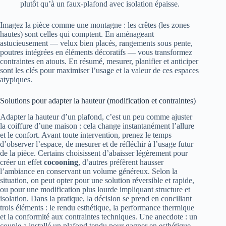
plutôt qu’à un faux-plafond avec isolation épaisse.
Imagez la pièce comme une montagne : les crêtes (les zones
hautes) sont celles qui comptent. En aménageant
astucieusement — velux bien placés, rangements sous pente,
poutres intégrées en éléments décoratifs — vous transformez
contraintes en atouts. En résumé, mesurer, planifier et anticiper
sont les clés pour maximiser l’usage et la valeur de ces espaces
atypiques.
Solutions pour adapter la hauteur (modification et contraintes)
Adapter la hauteur d’un plafond, c’est un peu comme ajuster
la coiffure d’une maison : cela change instantanément l’allure
et le confort. Avant toute intervention, prenez le temps
d’observer l’espace, de mesurer et de réfléchir à l’usage futur
de la pièce. Certains choisissent d’abaisser légèrement pour
créer un effet
cocooning
, d’autres préfèrent hausser
l’ambiance en conservant un volume généreux. Selon la
situation, on peut opter pour une solution réversible et rapide,
ou pour une modification plus lourde impliquant structure et
isolation. Dans la pratique, la décision se prend en conciliant
trois éléments : le rendu esthétique, la performance thermique
et la conformité aux contraintes techniques. Une anecdote : un
couple a installé un plafond tendu pour gagner en esthétique