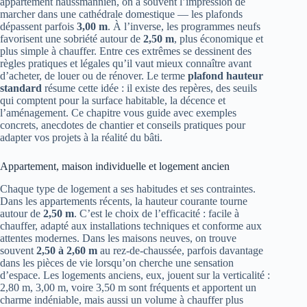
appartement haussmannien, on a souvent l’impression de
marcher dans une cathédrale domestique — les plafonds
dépassent parfois
3,00 m
. À l’inverse, les programmes neufs
favorisent une sobriété autour de
2,50 m
, plus économique et
plus simple à chauffer. Entre ces extrêmes se dessinent des
règles pratiques et légales qu’il vaut mieux connaître avant
d’acheter, de louer ou de rénover. Le terme
plafond hauteur
standard
résume cette idée : il existe des repères, des seuils
qui comptent pour la surface habitable, la décence et
l’aménagement. Ce chapitre vous guide avec exemples
concrets, anecdotes de chantier et conseils pratiques pour
adapter vos projets à la réalité du bâti.
Appartement, maison individuelle et logement ancien
Chaque type de logement a ses habitudes et ses contraintes.
Dans les appartements récents, la hauteur courante tourne
autour de
2,50 m
. C’est le choix de l’efficacité : facile à
chauffer, adapté aux installations techniques et conforme aux
attentes modernes. Dans les maisons neuves, on trouve
souvent
2,50 à 2,60 m
au rez-de-chaussée, parfois davantage
dans les pièces de vie lorsqu’on cherche une sensation
d’espace. Les logements anciens, eux, jouent sur la verticalité :
2,80 m, 3,00 m, voire 3,50 m sont fréquents et apportent un
charme indéniable, mais aussi un volume à chauffer plus