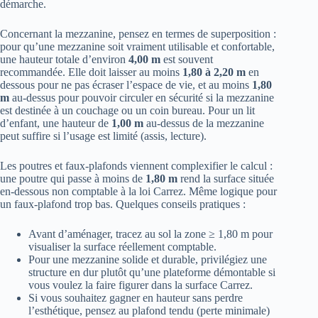
démarche.
Concernant la mezzanine, pensez en termes de superposition :
pour qu’une mezzanine soit vraiment utilisable et confortable,
une hauteur totale d’environ
4,00 m
est souvent
recommandée. Elle doit laisser au moins
1,80 à 2,20 m
en
dessous pour ne pas écraser l’espace de vie, et au moins
1,80
m
au-dessus pour pouvoir circuler en sécurité si la mezzanine
est destinée à un couchage ou un coin bureau. Pour un lit
d’enfant, une hauteur de
1,00 m
au-dessus de la mezzanine
peut suffire si l’usage est limité (assis, lecture).
Les poutres et faux-plafonds viennent complexifier le calcul :
une poutre qui passe à moins de
1,80 m
rend la surface située
en-dessous non comptable à la loi Carrez. Même logique pour
un faux-plafond trop bas. Quelques conseils pratiques :
Avant d’aménager, tracez au sol la zone ≥ 1,80 m pour
visualiser la surface réellement comptable.
Pour une mezzanine solide et durable, privilégiez une
structure en dur plutôt qu’une plateforme démontable si
vous voulez la faire figurer dans la surface Carrez.
Si vous souhaitez gagner en hauteur sans perdre
l’esthétique, pensez au plafond tendu (perte minimale)