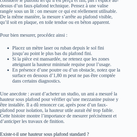
considère le plafond tel qu’il est perçu et fini, pas l’espace au-
dessus d’un faux-plafond technique. Pensez à une valise
rangée sous un lit : on mesure ce qui est réellement utilisable.
De la même manière, la mesure s’arrête au plafond visible,
qu’il soit en plaque, en toile tendue ou en béton apparent.
Pour bien mesurer, procédez ainsi :
Placez un mètre laser ou ruban depuis le sol fini
jusqu’au point le plus bas du plafond fini.
Si la pièce est mansardée, ne retenez que les zones
atteignant la hauteur minimale requise pour l’usage.
En présence d’une poutre ou d’un obstacle, notez que la
surface en dessous d’1,80 m peut ne pas être comptée
dans certains diagnostics.
Une anecdote : avant d’acheter un studio, un ami a mesuré la
hauteur sous plafond pour vérifier qu’une mezzanine puisse y
être installée. Il a dû renoncer car, après pose d’un faux-
plafond pour isolation, la hauteur utile aurait été trop faible.
Cette histoire montre l’importance de mesurer précisément et
d’anticiper les travaux de finition.
Existe-t-il une hauteur sous plafond standard ?