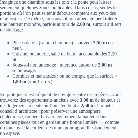
Imaginez une chambre sous les toits : la pente peut laisser
seulement quelques zones praticables. Dans ce cas, seules les
portions où l’on peut se tenir debout comptent aux yeux des
diagnostics. De même, un sous-sol non aménagé peut tolérer
une hauteur moindre, parfois autour de
2,00 m
, surtout s’il sert
de stockage.
Pièces de vie (salon, chambres) : souvent
2,50 m
en
neuf.
Cuisine, buanderie, salle de bain : acceptable dès
2,10
m
.
Sous-sol non aménagé : tolérance autour de
2,00 m
selon usage.
Combles et mansardes : on ne compte que la surface >
1,80 m
(voir Carrez).
En pratique, il est fréquent de naviguer entre ces repères : vous
trouverez des appartements anciens avec
3,00 m
de hauteur et
des logements récents où l’on s’en tient à
2,50 m
. Un petit
conseil d’architecte : pour préserver une atmosphère
chaleureuse, on peut baisser légèrement la hauteur dans
certaines pièces tout en gardant une bonne lumière — comme
on joue avec la couleur des murs pour agrandir visuellement
un espace.