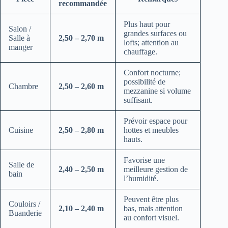
recommandée
Plus haut pour
Salon /
grandes surfaces ou
Salle à
2,50 – 2,70 m
lofts; attention au
manger
chauffage.
Confort nocturne;
possibilité de
Chambre
2,50 – 2,60 m
mezzanine si volume
suffisant.
Prévoir espace pour
Cuisine
2,50 – 2,80 m
hottes et meubles
hauts.
Favorise une
Salle de
2,40 – 2,50 m
meilleure gestion de
bain
l’humidité.
Peuvent être plus
Couloirs /
2,10 – 2,40 m
bas, mais attention
Buanderie
au confort visuel.