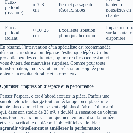
Faux-
≈ 5–8
Permet passage de
hauteur et
plafond
cm
réseaux, spots
poussières en
(ossature)
chantier
Faux-
Impact marqu
≈ 10–25
Excellente isolation
plafond +
sur la hauteur
cm
phonique/thermique
isolant
disponible
En résumé, l’intervention d’un spécialiste est recommandée
dès que la modification dépasse l’esthétique légère. Un bon
pro anticipera les contraintes, optimisera l’espace restant et
vous évitera des mauvaises surprises. Comme pour toute
transformation, mieux vaut une préparation soignée pour
obtenir un résultat durable et harmonieux.
Optimiser l’impression d’espace et la performance
Penser l’espace, c’est d’abord écouter la pièce. Parfois une
simple retouche change tout : un éclairage bien placé, une
teinte plus claire, et l’on se sent déjà plus à l’aise. J’ai un ami
qui, dans son studio de 28 m², a doublé la sensation de volume
sans toucher aux murs — uniquement en jouant sur la lumière
et sur la verticalité du décor. L’objectif ici est double :
agrandir visuellement
et
améliorer la performance