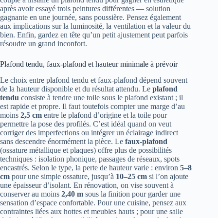
après avoir essayé trois peintures différentes — solution
gagnante en une journée, sans poussière. Pensez également
aux implications sur la luminosité, la ventilation et la valeur du
bien. Enfin, gardez en tête qu’un petit ajustement peut parfois
résoudre un grand inconfort.
Plafond tendu, faux-plafond et hauteur minimale à prévoir
Le choix entre plafond tendu et faux-plafond dépend souvent
de la hauteur disponible et du résultat attendu. Le
plafond
tendu
consiste à tendre une toile sous le plafond existant ; il
est rapide et propre. Il faut toutefois compter une marge d’au
moins
2,5 cm
entre le plafond d’origine et la toile pour
permettre la pose des profilés. C’est idéal quand on veut
corriger des imperfections ou intégrer un éclairage indirect
sans descendre énormément la pièce. Le
faux-plafond
(ossature métallique et plaques) offre plus de possibilités
techniques : isolation phonique, passages de réseaux, spots
encastrés. Selon le type, la perte de hauteur varie : environ
5–8
cm
pour une simple ossature, jusqu’à
10–25 cm
si l’on ajoute
une épaisseur d’isolant. En rénovation, on vise souvent à
conserver au moins
2,40 m
sous la finition pour garder une
sensation d’espace confortable. Pour une cuisine, pensez aux
contraintes liées aux hottes et meubles hauts ; pour une salle