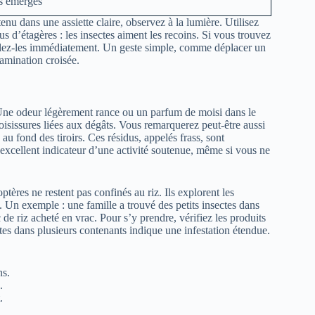
es émergés
enu dans une assiette claire, observez à la lumière. Utilisez
us d’étagères : les insectes aiment les recoins. Si vous trouvez
solez-les immédiatement. Un geste simple, comme déplacer un
tamination croisée.
tir. Une odeur légèrement rance ou un parfum de moisi dans le
oisissures liées aux dégâts. Vous remarquerez peut-être aussi
au fond des tiroirs. Ces résidus, appelés frass, sont
 excellent indicateur d’une activité soutenue, même si vous ne
ères ne restent pas confinés au riz. Ils explorent les
. Un exemple : une famille a trouvé des petits insectes dans
 de riz acheté en vrac. Pour s’y prendre, vérifiez les produits
tes dans plusieurs contenants indique une infestation étendue.
ns.
.
.