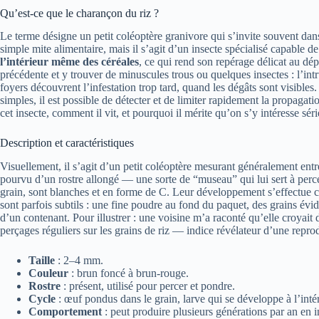
Qu’est-ce que le charançon du riz ?
Le terme désigne un petit coléoptère granivore qui s’invite souvent da
simple mite alimentaire, mais il s’agit d’un insecte spécialisé capable 
l’intérieur même des céréales
, ce qui rend son repérage délicat au dé
précédente et y trouver de minuscules trous ou quelques insectes : l’int
foyers découvrent l’infestation trop tard, quand les dégâts sont visible
simples, il est possible de détecter et de limiter rapidement la propagati
cet insecte, comment il vit, et pourquoi il mérite qu’on s’y intéresse sé
Description et caractéristiques
Visuellement, il s’agit d’un petit coléoptère mesurant généralement en
pourvu d’un rostre allongé — une sorte de “museau” qui lui sert à percer 
grain, sont blanches et en forme de C. Leur développement s’effectue co
sont parfois subtils : une fine poudre au fond du paquet, des grains évid
d’un contenant. Pour illustrer : une voisine m’a raconté qu’elle croyait
perçages réguliers sur les grains de riz — indice révélateur d’une reprod
Taille
: 2–4 mm.
Couleur
: brun foncé à brun-rouge.
Rostre
: présent, utilisé pour percer et pondre.
Cycle
: œuf pondus dans le grain, larve qui se développe à l’intér
Comportement
: peut produire plusieurs générations par an en i