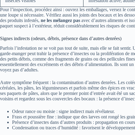
Insectes visibles
Infestation active; adult
Pour l’inspection, procédez ainsi : ouvrez les emballages, versez le cont
une loupe si nécessaire. Vérifiez aussi les joints des bocaux et les desso
des produits infestés,
ne les mélangez pas
avec d’autres aliments et i
paquet suspect à l’extérieur, réduit considérablement les risques de con
Signes indirects (odeurs, débris, présence dans d’autres denrées)
Parfois l’infestation ne se voit pas tout de suite, mais elle se fait sen
garde-manger peut trahir la présence d’insectes ou la prolifération de m
des petits débris, comme des fragments de grains ou des pellicules fines 
essentiellement des excréments et des débris d’alimentation. Ils sont un
voyez pas d’adultes.
Autre symptôme fréquent : la contamination d’autres denrées. Les coléopt
céréales, les pâtes, les légumineuses et parfois même des épices en vrac
ses paquets de pâtes, alors que le premier point d’entrée avait été un sac
voisins et regardez sous les couvercles des bocaux : la présence d’insec
Odeur rance ou moisie : signe indirect mais révélateur.
Frass et poussière fine : indique que des larves ont rongé les grai
Présence d’insectes dans d’autres produits : propagation en cours
Condensation ou traces d’humidité : favorisent le développement