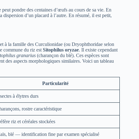
le peut pondre des centaines d’œufs au cours de sa vie. En
la dispersion d’un placard à l’autre. En résumé, il est petit,
s et à la famille des Curculionidae (ou Dryophthoridae selon
pèce commune du riz est
Sitophilus oryzae
. Il existe cependant
tophilus granarius
(charançon du blé). Ces espèces sont
gent des aspects morphologiques similaires. Voici un tableau
Particularité
sectes à élytres durs
arançons, rostre caractéristique
éfère riz et céréales stockées
ïs, blé — identification fine par examen spécialisé