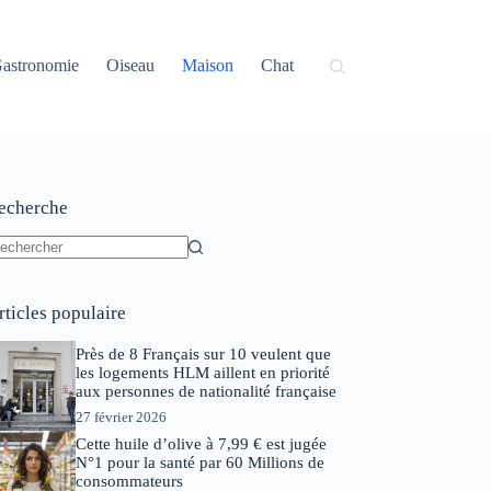
astronomie
Oiseau
Maison
Chat
echerche
ucun
sultat
rticles populaire
Près de 8 Français sur 10 veulent que
les logements HLM aillent en priorité
aux personnes de nationalité française
27 février 2026
Cette huile d’olive à 7,99 € est jugée
N°1 pour la santé par 60 Millions de
consommateurs