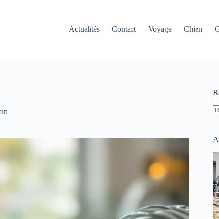
Actualités
Contact
Voyage
Chien
G
R
min
A
ré
A