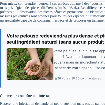
Pour mieux comprendre : pensez à ces espèces comme à des “cousins” q
mais privilégient des pièces différentes (maïs, blé, riz). Les différences
précises ou l’observation des pièces génitales permettent une identificat
mesures préventives sont proches pour toutes ces espèces. Si l’infestation
un spécialiste capable de confirmer l’espèce et de proposer un traitemen
Votre pelouse redeviendra plus dense et pl
seul ingrédient naturel (sans aucun produi
Votre pelouse jaunit, laisse ap
pluie ? Avant de dépenser de l
sous la main un ingrédient nat
l’aspect de votre gazon. Il se c
36 votes
·
26 commentaires
·
Comment reconnaître une infestation
Repérer une infestation demande un peu d’attention mais pas de panique