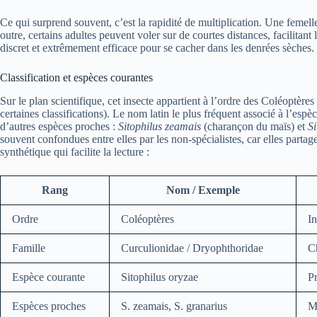
Ce qui surprend souvent, c’est la rapidité de multiplication. Une femel
outre, certains adultes peuvent voler sur de courtes distances, facilitant 
discret et extrêmement efficace pour se cacher dans les denrées sèches.
Classification et espèces courantes
Sur le plan scientifique, cet insecte appartient à l’ordre des Coléoptère
certaines classifications). Le nom latin le plus fréquent associé à l’es
d’autres espèces proches :
Sitophilus zeamais
(charançon du maïs) et
Si
souvent confondues entre elles par les non‑spécialistes, car elles parta
synthétique qui facilite la lecture :
Rang
Nom / Exemple
Ordre
Coléoptères
In
Famille
Curculionidae / Dryophthoridae
Ch
Espèce courante
Sitophilus oryzae
Pr
Espèces proches
S. zeamais, S. granarius
Ma