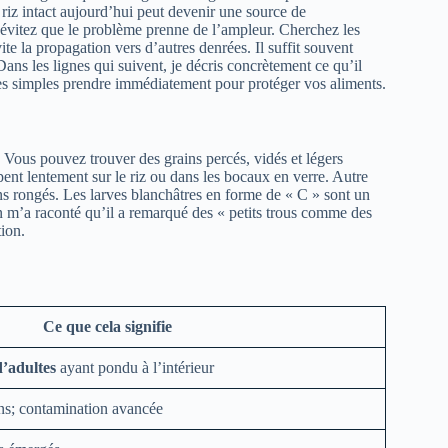
e riz intact aujourd’hui peut devenir une source de
évitez que le problème prenne de l’ampleur. Cherchez les
vite la propagation vers d’autres denrées. Il suffit souvent
ans les lignes qui suivent, je décris concrètement ce qu’il
res simples prendre immédiatement pour protéger vos aliments.
. Vous pouvez trouver des grains percés, vidés et légers
pent lentement sur le riz ou dans les bocaux en verre. Autre
ains rongés. Les larves blanchâtres en forme de « C » sont un
n m’a raconté qu’il a remarqué des « petits trous comme des
tion.
Ce que cela signifie
d’adultes
ayant pondu à l’intérieur
ins; contamination avancée