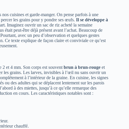
ns nos cuisines et garde-manger. On pense parfois à une
de percer les grains pour y pondre ses œufs.
Il se développe à
part. Imaginez ouvrir un sac de riz acheté la semaine
rus était peut‑être déjà présent avant l’achat. Beaucoup de
s. Pourtant, avec un peu d’observation et quelques gestes
on. Ce texte explique de façon claire et conviviale ce qu’est
rieusement.
tre 2 et 4 mm. Son corps est souvent
brun à brun-rouge
et
les grains. Les larves, invisibles à l’œil nu sans ouvrir un
mplètement à l’intérieur de la graine. En cuisine, les signes
és ou des adultes qui se déplacent lentement sur les parois
 d’abord à des miettes, jusqu’à ce qu’elle remarque des
uction en cours. Les caractéristiques notables sont :
ieur.
ntérieur chauffé.