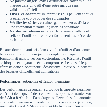
Ne pas mélanger
: évitez d’utiliser des batteries d’une
marque dans un outil d’une autre marque sans
validation officielle.
Fuyez les adaptateurs
improvisés : ils peuvent annuler
la garantie et provoquer des surchauffes.
Vérifiez les séries
: certaines gammes tierces déclarent
une compatibilité partielle ; lisez les conditions.
Gardez les références
: notez la référence batterie et
celle de l’outil pour retrouver facilement des pièces de
rechange.
En anecdote : un ami bricoleur a voulu réutiliser d’anciennes
batteries d’une autre marque. Le couple mécanique
fonctionnait mais la gestion électronique ne. Résultat : l’outil
se bloquait et la garantie était compromise. Le conseil le plus
sûr reste donc d’opter pour l’écosystème unique ou d’acheter
des batteries officiellement compatibles.
Performances, autonomie et gestion thermique
Les performances dépendent surtout de la capacité exprimée
en
Ah
et de la qualité des cellules. Les options courantes vont
de
2 Ah à 8 Ah
. Plus l’ampérage est élevé, plus l’autonomie
augmente, mais aussi le poids. Pour un compromis quotidien,
une batterie de
4–5 Ah
est souvent idéale : assez légère et