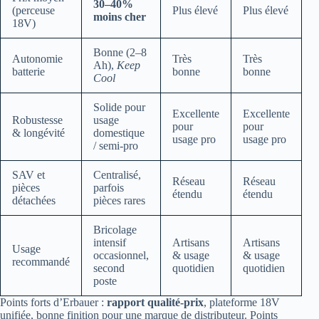
30–40%
(perceuse
Plus élevé
Plus élevé
moins cher
18V)
Bonne (2–8
Autonomie
Très
Très
Ah),
Keep
batterie
bonne
bonne
Cool
Solide pour
Excellente
Excellente
Robustesse
usage
pour
pour
& longévité
domestique
usage pro
usage pro
/ semi-pro
SAV et
Centralisé,
Réseau
Réseau
pièces
parfois
étendu
étendu
détachées
pièces rares
Bricolage
intensif
Artisans
Artisans
Usage
occasionnel,
& usage
& usage
recommandé
second
quotidien
quotidien
poste
Points forts d’Erbauer :
rapport qualité-prix
, plateforme 18V
unifiée, bonne finition pour une marque de distributeur. Points