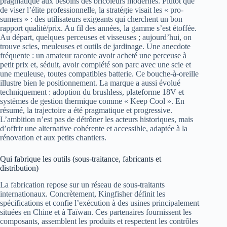
pragmatique aux besoins des bricoleurs modernes. Plutôt que
de viser l’élite professionnelle, la stratégie visait les « pro-
sumers » : des utilisateurs exigeants qui cherchent un bon
rapport qualité/prix. Au fil des années, la gamme s’est étoffée.
Au départ, quelques perceuses et visseuses ; aujourd’hui, on
trouve scies, meuleuses et outils de jardinage. Une anecdote
fréquente : un amateur raconte avoir acheté une perceuse à
petit prix et, séduit, avoir complété son parc avec une scie et
une meuleuse, toutes compatibles batterie. Ce bouche-à-oreille
illustre bien le positionnement. La marque a aussi évolué
techniquement : adoption du brushless, plateforme 18V et
systèmes de gestion thermique comme « Keep Cool ». En
résumé, la trajectoire a été pragmatique et progressive.
L’ambition n’est pas de détrôner les acteurs historiques, mais
d’offrir une alternative cohérente et accessible, adaptée à la
rénovation et aux petits chantiers.
Qui fabrique les outils (sous-traitance, fabricants et
distribution)
La fabrication repose sur un réseau de sous-traitants
internationaux. Concrètement, Kingfisher définit les
spécifications et confie l’exécution à des usines principalement
situées en Chine et à Taïwan. Ces partenaires fournissent les
composants, assemblent les produits et respectent les contrôles