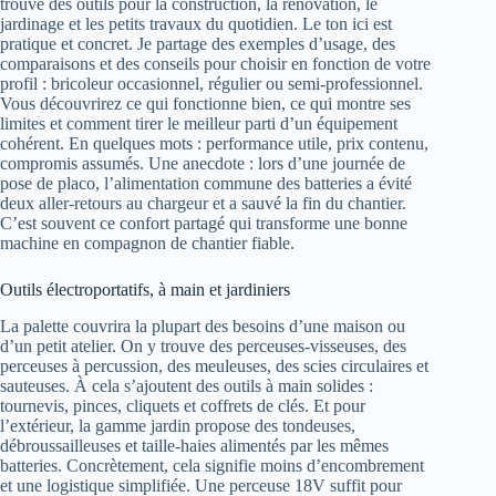
trouve des outils pour la construction, la rénovation, le
jardinage et les petits travaux du quotidien. Le ton ici est
pratique et concret. Je partage des exemples d’usage, des
comparaisons et des conseils pour choisir en fonction de votre
profil : bricoleur occasionnel, régulier ou semi-professionnel.
Vous découvrirez ce qui fonctionne bien, ce qui montre ses
limites et comment tirer le meilleur parti d’un équipement
cohérent. En quelques mots : performance utile, prix contenu,
compromis assumés. Une anecdote : lors d’une journée de
pose de placo, l’alimentation commune des batteries a évité
deux aller-retours au chargeur et a sauvé la fin du chantier.
C’est souvent ce confort partagé qui transforme une bonne
machine en compagnon de chantier fiable.
Outils électroportatifs, à main et jardiniers
La palette couvrira la plupart des besoins d’une maison ou
d’un petit atelier. On y trouve des perceuses-visseuses, des
perceuses à percussion, des meuleuses, des scies circulaires et
sauteuses. À cela s’ajoutent des outils à main solides :
tournevis, pinces, cliquets et coffrets de clés. Et pour
l’extérieur, la gamme jardin propose des tondeuses,
débroussailleuses et taille-haies alimentés par les mêmes
batteries. Concrètement, cela signifie moins d’encombrement
et une logistique simplifiée. Une perceuse 18V suffit pour