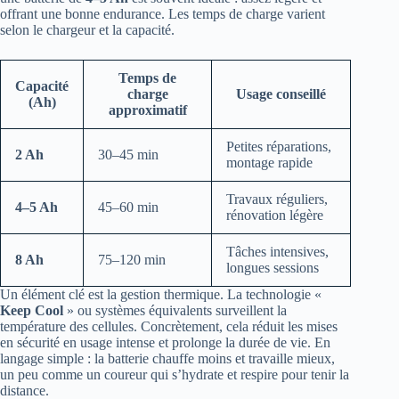
offrant une bonne endurance. Les temps de charge varient
selon le chargeur et la capacité.
Temps de
Capacité
charge
Usage conseillé
(Ah)
approximatif
Petites réparations,
2 Ah
30–45 min
montage rapide
Travaux réguliers,
4–5 Ah
45–60 min
rénovation légère
Tâches intensives,
8 Ah
75–120 min
longues sessions
Un élément clé est la gestion thermique. La technologie «
Keep Cool
» ou systèmes équivalents surveillent la
température des cellules. Concrètement, cela réduit les mises
en sécurité en usage intense et prolonge la durée de vie. En
langage simple : la batterie chauffe moins et travaille mieux,
un peu comme un coureur qui s’hydrate et respire pour tenir la
distance.