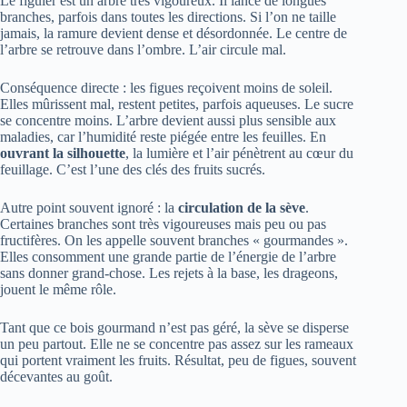
Le figuier est un arbre très vigoureux. Il lance de longues
branches, parfois dans toutes les directions. Si l’on ne taille
jamais, la ramure devient dense et désordonnée. Le centre de
l’arbre se retrouve dans l’ombre. L’air circule mal.
Conséquence directe : les figues reçoivent moins de soleil.
Elles mûrissent mal, restent petites, parfois aqueuses. Le sucre
se concentre moins. L’arbre devient aussi plus sensible aux
maladies, car l’humidité reste piégée entre les feuilles. En
ouvrant la silhouette
, la lumière et l’air pénètrent au cœur du
feuillage. C’est l’une des clés des fruits sucrés.
Autre point souvent ignoré : la
circulation de la sève
.
Certaines branches sont très vigoureuses mais peu ou pas
fructifères. On les appelle souvent branches « gourmandes ».
Elles consomment une grande partie de l’énergie de l’arbre
sans donner grand-chose. Les rejets à la base, les drageons,
jouent le même rôle.
Tant que ce bois gourmand n’est pas géré, la sève se disperse
un peu partout. Elle ne se concentre pas assez sur les rameaux
qui portent vraiment les fruits. Résultat, peu de figues, souvent
décevantes au goût.