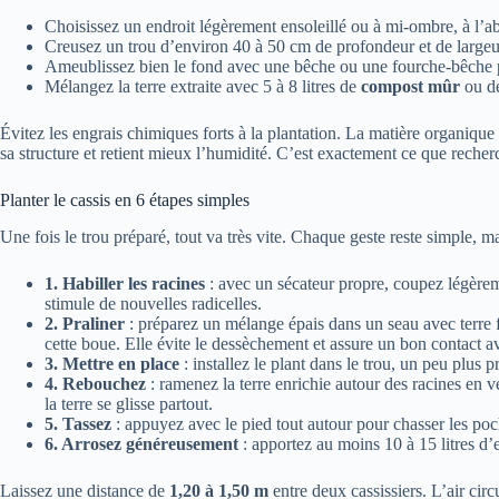
Choisissez un endroit légèrement ensoleillé ou à mi-ombre, à l’ab
Creusez un trou d’environ 40 à 50 cm de profondeur et de largeu
Ameublissez bien le fond avec une bêche ou une fourche-bêche pou
Mélangez la terre extraite avec 5 à 8 litres de
compost mûr
ou de
Évitez les engrais chimiques forts à la plantation. La matière organique 
sa structure et retient mieux l’humidité. C’est exactement ce que reche
Planter le cassis en 6 étapes simples
Une fois le trou préparé, tout va très vite. Chaque geste reste simple, 
1. Habiller les racines
: avec un sécateur propre, coupez légèrem
stimule de nouvelles radicelles.
2. Praliner
: préparez un mélange épais dans un seau avec terre 
cette boue. Elle évite le dessèchement et assure un bon contact av
3. Mettre en place
: installez le plant dans le trou, un peu plus 
4. Rebouchez
: ramenez la terre enrichie autour des racines en v
la terre se glisse partout.
5. Tassez
: appuyez avec le pied tout autour pour chasser les poche
6. Arrosez généreusement
: apportez au moins 10 à 15 litres d’e
Laissez une distance de
1,20 à 1,50 m
entre deux cassissiers. L’air circ