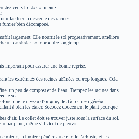
ri des vents froids dominants.
r.
r faciliter la descente des racines.
 fumier bien décomposé.
suffit largement. Elle nourrit le sol progressivement, améliore
rche un cassissier pour produire longtemps.
mais important pour assurer une bonne reprise.
ent les extrémités des racines abîmées ou trop longues. Cela
fine, un peu de compost et de l’eau. Trempez les racines dans
ec le sol.
profond que le niveau d’origine, de 3 à 5 cm en général.
eillant à bien les étaler. Secouez doucement le plant pour que
s d’air. Le collet doit se trouver juste sous la surface du sol.
au par plant, même s’il vient de pleuvoir.
ule mieux, la lumière pénètre au cœur de l’arbuste, et les