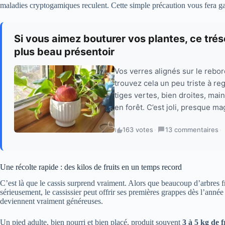
maladies cryptogamiques reculent. Cette simple précaution vous fera ga
Si vous aimez bouturer vos plantes, ce trés
plus beau présentoir
Vos verres alignés sur le rebo
trouvez cela un peu triste à re
tiges vertes, bien droites, m
en forêt. C’est joli, presque ma
163 votes
·
13 commentaires
·
Une récolte rapide : des kilos de fruits en un temps record
C’est là que le cassis surprend vraiment. Alors que beaucoup d’arbres 
sérieusement, le cassissier peut offrir ses premières grappes dès l’année
deviennent vraiment généreuses.
Un pied adulte, bien nourri et bien placé, produit souvent
3 à 5 kg de f