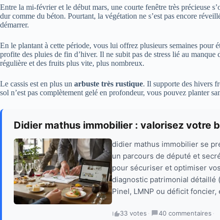
Entre la mi-février et le début mars, une courte fenêtre très précieuse s
dur comme du béton. Pourtant, la végétation ne s’est pas encore réveill
démarrer.
En le plantant à cette période, vous lui offrez plusieurs semaines pour é
profite des pluies de fin d’hiver. Il ne subit pas de stress lié au manque
régulière et des fruits plus vite, plus nombreux.
Le cassis est en plus un
arbuste très rustique
. Il supporte des hivers 
sol n’est pas complètement gelé en profondeur, vous pouvez planter san
Didier mathus immobilier : valorisez votre 
didier mathus immobilier se p
un parcours de député et secrét
pour sécuriser et optimiser vo
diagnostic patrimonial détaillé
Pinel, LMNP ou déficit foncier, 
33 votes
·
40 commentaires
·