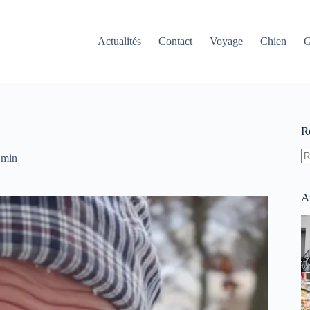
Actualités
Contact
Voyage
Chien
G
R
 min
A
ré
A