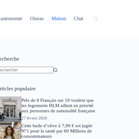
astronomie
Oiseau
Maison
Chat
echerche
ucun
sultat
rticles populaire
Près de 8 Français sur 10 veulent que
les logements HLM aillent en priorité
aux personnes de nationalité française
27 février 2026
Cette huile d’olive à 7,99 € est jugée
N°1 pour la santé par 60 Millions de
consommateurs