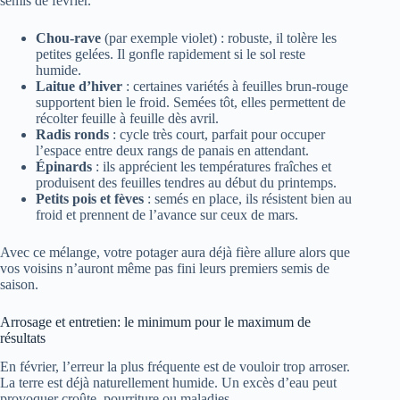
semis de février.
Chou-rave
(par exemple violet) : robuste, il tolère les
petites gelées. Il gonfle rapidement si le sol reste
humide.
Laitue d’hiver
: certaines variétés à feuilles brun-rouge
supportent bien le froid. Semées tôt, elles permettent de
récolter feuille à feuille dès avril.
Radis ronds
: cycle très court, parfait pour occuper
l’espace entre deux rangs de panais en attendant.
Épinards
: ils apprécient les températures fraîches et
produisent des feuilles tendres au début du printemps.
Petits pois et fèves
: semés en place, ils résistent bien au
froid et prennent de l’avance sur ceux de mars.
Avec ce mélange, votre potager aura déjà fière allure alors que
vos voisins n’auront même pas fini leurs premiers semis de
saison.
Arrosage et entretien: le minimum pour le maximum de
résultats
En février, l’erreur la plus fréquente est de vouloir trop arroser.
La terre est déjà naturellement humide. Un excès d’eau peut
provoquer croûte, pourriture ou maladies.