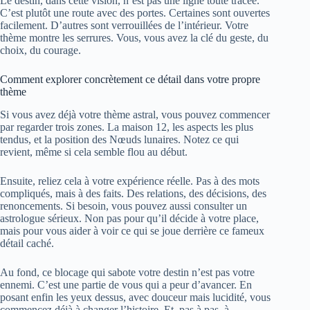
Le destin, dans cette vision, n’est pas une ligne toute tracée.
C’est plutôt une route avec des portes. Certaines sont ouvertes
facilement. D’autres sont verrouillées de l’intérieur. Votre
thème montre les serrures. Vous, vous avez la clé du geste, du
choix, du courage.
Comment explorer concrètement ce détail dans votre propre
thème
Si vous avez déjà votre thème astral, vous pouvez commencer
par regarder trois zones. La maison 12, les aspects les plus
tendus, et la position des Nœuds lunaires. Notez ce qui
revient, même si cela semble flou au début.
Ensuite, reliez cela à votre expérience réelle. Pas à des mots
compliqués, mais à des faits. Des relations, des décisions, des
renoncements. Si besoin, vous pouvez aussi consulter un
astrologue sérieux. Non pas pour qu’il décide à votre place,
mais pour vous aider à voir ce qui se joue derrière ce fameux
détail caché.
Au fond, ce blocage qui sabote votre destin n’est pas votre
ennemi. C’est une partie de vous qui a peur d’avancer. En
posant enfin les yeux dessus, avec douceur mais lucidité, vous
commencez déjà à changer l’histoire. Et, pas à pas, à