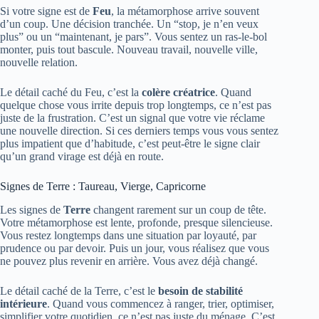
Si votre signe est de
Feu
, la métamorphose arrive souvent
d’un coup. Une décision tranchée. Un “stop, je n’en veux
plus” ou un “maintenant, je pars”. Vous sentez un ras-le-bol
monter, puis tout bascule. Nouveau travail, nouvelle ville,
nouvelle relation.
Le détail caché du Feu, c’est la
colère créatrice
. Quand
quelque chose vous irrite depuis trop longtemps, ce n’est pas
juste de la frustration. C’est un signal que votre vie réclame
une nouvelle direction. Si ces derniers temps vous vous sentez
plus impatient que d’habitude, c’est peut-être le signe clair
qu’un grand virage est déjà en route.
Signes de Terre : Taureau, Vierge, Capricorne
Les signes de
Terre
changent rarement sur un coup de tête.
Votre métamorphose est lente, profonde, presque silencieuse.
Vous restez longtemps dans une situation par loyauté, par
prudence ou par devoir. Puis un jour, vous réalisez que vous
ne pouvez plus revenir en arrière. Vous avez déjà changé.
Le détail caché de la Terre, c’est le
besoin de stabilité
intérieure
. Quand vous commencez à ranger, trier, optimiser,
simplifier votre quotidien, ce n’est pas juste du ménage. C’est