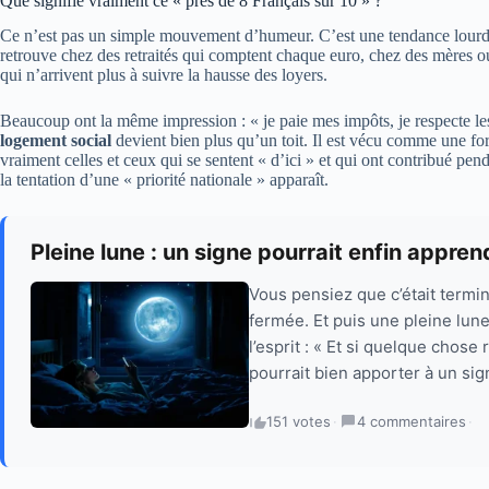
Que signifie vraiment ce « près de 8 Français sur 10 » ?
Ce n’est pas un simple mouvement d’humeur. C’est une tendance lourde,
retrouve chez des retraités qui comptent chaque euro, chez des mères ou
qui n’arrivent plus à suivre la hausse des loyers.
Beaucoup ont la même impression : « je paie mes impôts, je respecte les 
logement social
devient bien plus qu’un toit. Il est vécu comme une fo
vraiment celles et ceux qui se sentent « d’ici » et qui ont contribué p
la tentation d’une « priorité nationale » apparaît.
Pleine lune : un signe pourrait enfin apprend
Vous pensiez que c’était termin
fermée. Et puis une pleine lune
l’esprit : « Et si quelque chose
pourrait bien apporter à un si
151 votes
·
4 commentaires
·