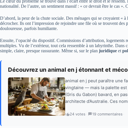
Le cœur du problème se trouve dans l’écart entre le droit et le ressenti.
nationalité. De l’autre, un sentiment massif : « ce devrait être le cas »
D’abord, la peur de la chute sociale. Des ménages qui se croyaient « 
décrocher. Ils ont l’impression de rejoindre une file où se trouvent des 
douloureuse, parfois humiliante.
Ensuite, l’opacité du dispositif. Commissions d’attribution, logements ré
multiples. Vu de l’extérieur, tout cela ressemble à un labyrinthe. Dans c
simple, claire, presque rassurante. Même si, sur le plan
juridique
et
pol
Découvrez un animal en j étonnant et méc
animal en j peut paraître une f
vingtaine — mais la palette es
(Gris du Gabon) bavard, en pass
architecte d’Australie. Ces nom
24 votes
·
19 commentaires
·