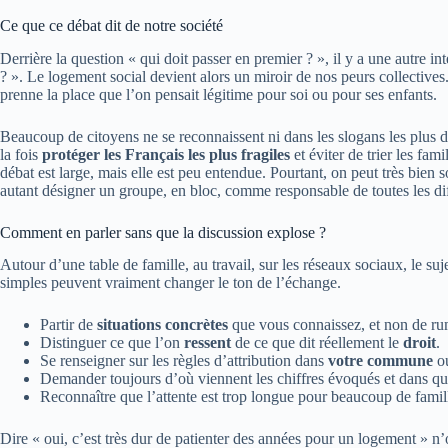
Ce que ce débat dit de notre société
Derrière la question « qui doit passer en premier ? », il y a une autre in
? ». Le logement social devient alors un miroir de nos peurs collective
prenne la place que l’on pensait légitime pour soi ou pour ses enfants.
Beaucoup de citoyens ne se reconnaissent ni dans les slogans les plus du
la fois
protéger les Français les plus fragiles
et éviter de trier les fam
débat est large, mais elle est peu entendue. Pourtant, on peut très bien
autant désigner un groupe, en bloc, comme responsable de toutes les dif
Comment en parler sans que la discussion explose ?
Autour d’une table de famille, au travail, sur les réseaux sociaux, le suj
simples peuvent vraiment changer le ton de l’échange.
Partir de
situations concrètes
que vous connaissez, et non de ru
Distinguer ce que l’on
ressent
de ce que dit réellement le
droit
.
Se renseigner sur les règles d’attribution dans
votre commune
ou
Demander toujours d’où viennent les chiffres évoqués et dans quel
Reconnaître que l’attente est trop longue pour beaucoup de famille
Dire « oui, c’est très dur de patienter des années pour un logement » n’