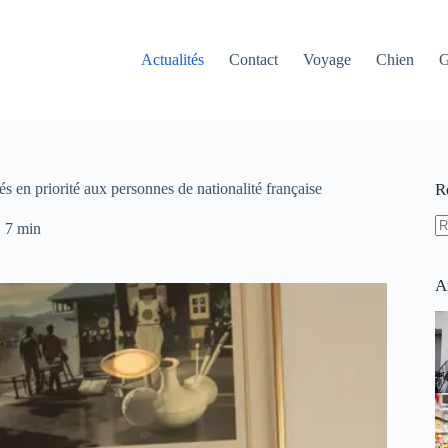
Actualités
Contact
Voyage
Chien
G
s en priorité aux personnes de nationalité française
R
7 min
A
ré
A