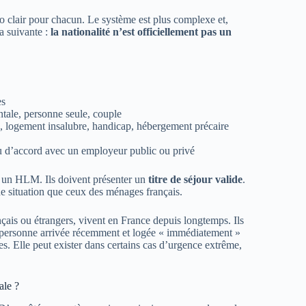
ro clair pour chacun. Le système est plus complexe et,
la suivante :
la nationalité n’est officiellement pas un
es
tale, personne seule, couple
, logement insalubre, handicap, hébergement précaire
u d’accord avec un employeur public ou privé
er un HLM. Ils doivent présenter un
titre de séjour valide
.
de situation que ceux des ménages français.
nçais ou étrangers, vivent en France depuis longtemps. Ils
ne personne arrivée récemment et logée « immédiatement »
ques. Elle peut exister dans certains cas d’urgence extrême,
ale ?