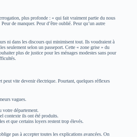
terrogation, plus profonde : « qui fait vraiment partie du nous
s. Peur de manquer. Peur d’être oublié. Peur qu’un autre
rs ni dans les discours qui minimisent tout. Ils voudraient à
illes seulement selon un passeport. Cette « zone grise » du
 souhaiter plus de justice pour les ménages modestes sans pour
ficultés.
et peut vite devenir électrique. Pourtant, quelques réflexes
meurs vagues.
 votre département.
 contexte ils ont été produits.
s et que certains loyers restent trop élevés.
oblige pas à accepter toutes les explications avancées. On