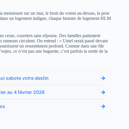
a moisissure sur un mur, le bruit du voisin au-dessus, la peur
ou dans un logement indigne, chaque histoire de logement HLM
ns cesse, courriers sans réponse. Des familles patientent
s rumeurs circulent. On entend : « Untel serait passé devant
is nourrissent un ressentiment profond. Comme dans une file
’enjeu, ce n’est pas une baguette, c’est parfois la sortie de la
→
qui sabote votre destin
→
er au 4 février 2026
→
mos