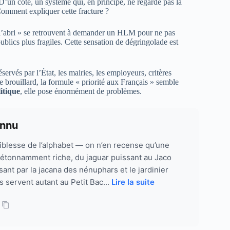
 D’un côté, un système qui, en principe, ne regarde pas la
. Comment expliquer cette fracture ?
à l’abri » se retrouvent à demander un HLM pour ne pas
publics plus fragiles. Cette sensation de dégringolade est
servés par l’État, les mairies, les employeurs, critères
e brouillard, la formule « priorité aux Français » semble
itique
, elle pose énormément de problèmes.
onnu
aiblesse de l’alphabet — on n’en recense qu’une
t étonnamment riche, du jaguar puissant au Jaco
ant par la jacana des nénuphars et le jardinier
s servent autant au Petit Bac...
Lire la suite