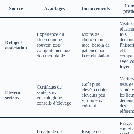
Cons
Source
Avantages
Inconvénients
prati
Visitez
plusieu
Expérience du
Moins de
fois,
chien connue,
choix selon la
demand
Refuge /
souvent tests
race, besoin de
l’histor
association
comportementaux,
patience pour
et la
don modulable
la réadaptation
compati
avec vo
foyer
Vérifiez
Coût plus
tests de
Certificats de
élevé, certains
santé, v
Éleveur
santé, suivi
éleveurs peu
les lieu
sérieux
généalogique,
scrupuleux
demand
conseils d’élevage
existent
des
référen
Exigez
carnet 
Possibilité de
Risque de