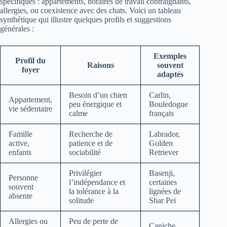
spécifiques : appartements, horaires de travail contraignants,
allergies, ou coexistence avec des chats. Voici un tableau
synthétique qui illustre quelques profils et suggestions
générales :
Exemples
Profil du
Raisons
souvent
foyer
adaptés
Besoin d’un chien
Carlin,
Appartement,
peu énergique et
Bouledogue
vie sédentaire
calme
français
Famille
Recherche de
Labrador,
active,
patience et de
Golden
enfants
sociabilité
Retriever
Privilégier
Basenji,
Personne
l’indépendance et
certaines
souvent
la tolérance à la
lignées de
absente
solitude
Shar Pei
Allergies ou
Peu de perte de
Caniche,