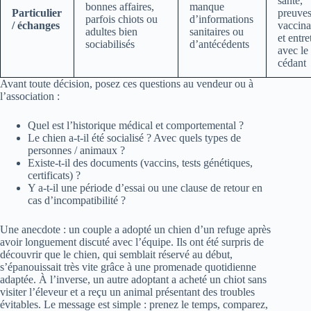
santé,
bonnes affaires,
manque
Particulier
preuves
parfois chiots ou
d’informations
/ échanges
vaccina
adultes bien
sanitaires ou
et entre
sociabilisés
d’antécédents
avec le
cédant
Avant toute décision, posez ces questions au vendeur ou à
l’association :
Quel est l’historique médical et comportemental ?
Le chien a-t-il été socialisé ? Avec quels types de
personnes / animaux ?
Existe-t-il des documents (vaccins, tests génétiques,
certificats) ?
Y a-t-il une période d’essai ou une clause de retour en
cas d’incompatibilité ?
Une anecdote : un couple a adopté un chien d’un refuge après
avoir longuement discuté avec l’équipe. Ils ont été surpris de
découvrir que le chien, qui semblait réservé au début,
s’épanouissait très vite grâce à une promenade quotidienne
adaptée. À l’inverse, un autre adoptant a acheté un chiot sans
visiter l’éleveur et a reçu un animal présentant des troubles
évitables. Le message est simple : prenez le temps, comparez,