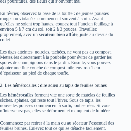
des pourritures, des fleurs qui s’ouvrent mal.
En février, observez la base de la touffe : de jeunes pousses
rouges ou violacées commencent souvent à sortir. Avant
qu’elles ne soient trop hautes, coupez tout l’ancien feuillage à
environ 5 à 7 cm du sol, soit 2 à 3 pouces. Travaillez
proprement, avec un
sécateur bien affûté
, juste au-dessus du
collet.
Les tiges atteintes, noircies, tachées, ne vont pas au compost.
Mettez-les directement à la poubelle pour éviter de garder les
spores de champignons dans le jardin. Ensuite, vous pouvez
ajouter une fine couche de compost mûr, environ 1 cm
d’épaisseur, au pied de chaque touffe.
2. Les hémérocalles : dire adieu au tapis de feuilles brunes
Les
hémérocalles
forment vite une sorte de matelas de feuilles
sèches, aplaties, qui reste tout l’hiver. Sous ce tapis, les
nouvelles pousses commencent à sortir, tout serrées. Si vous
n’intervenez pas, elles se déforment et manquent de lumière.
Commencez par retirer à la main ou au sécateur l’essentiel des
feuilles brunes. Enlevez tout ce qui se détache facilement.