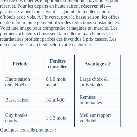
Il existe des fenêtres temporelles souvent plus favorables pour
réserver. Pour les départs en haute saison,
réserver tôt
—
parfois six à neuf mois avant — garantit le meilleur choix
d’hôtels et de vols. À l’inverse, pour la basse saison, les offres
de dernière minute peuvent offrir des réductions substantielles.
Voici une image pour comprendre : imaginez un marché. Les
premiers acheteurs choisissent la meilleure marchandise, les
retardataires profitent parfois des invendus à prix cassés. Les
deux stratégies marchent, selon votre calendrier.
Fenêtre
Période
Avantage clé
conseillée
Haute saison
6 à 9 mois
Large choix &
(été, Noël)
avant
tarifs stables
Remises
Basse saison
J-2 à J-30
importantes
City-breaks
Meilleur rapport
1 à 3 mois
courts
vol/hôtel
Quelques conseils pratiques :