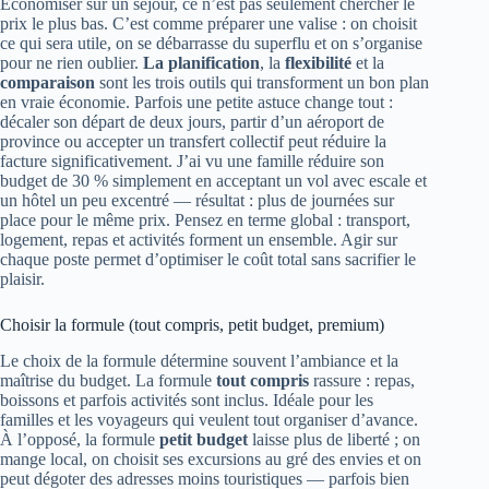
Économiser sur un séjour, ce n’est pas seulement chercher le
prix le plus bas. C’est comme préparer une valise : on choisit
ce qui sera utile, on se débarrasse du superflu et on s’organise
pour ne rien oublier.
La planification
, la
flexibilité
et la
comparaison
sont les trois outils qui transforment un bon plan
en vraie économie. Parfois une petite astuce change tout :
décaler son départ de deux jours, partir d’un aéroport de
province ou accepter un transfert collectif peut réduire la
facture significativement. J’ai vu une famille réduire son
budget de 30 % simplement en acceptant un vol avec escale et
un hôtel un peu excentré — résultat : plus de journées sur
place pour le même prix. Pensez en terme global : transport,
logement, repas et activités forment un ensemble. Agir sur
chaque poste permet d’optimiser le coût total sans sacrifier le
plaisir.
Choisir la formule (tout compris, petit budget, premium)
Le choix de la formule détermine souvent l’ambiance et la
maîtrise du budget. La formule
tout compris
rassure : repas,
boissons et parfois activités sont inclus. Idéale pour les
familles et les voyageurs qui veulent tout organiser d’avance.
À l’opposé, la formule
petit budget
laisse plus de liberté ; on
mange local, on choisit ses excursions au gré des envies et on
peut dégoter des adresses moins touristiques — parfois bien