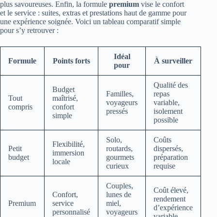
plus savoureuses. Enfin, la formule
premium
vise le confort
et le service : suites, extras et prestations haut de gamme pour
une expérience soignée. Voici un tableau comparatif simple
pour s’y retrouver :
Idéal
Formule
Points forts
À surveiller
pour
Qualité des
Budget
Familles,
repas
Tout
maîtrisé,
voyageurs
variable,
compris
confort
pressés
isolement
simple
possible
Solo,
Coûts
Flexibilité,
Petit
routards,
dispersés,
immersion
budget
gourmets
préparation
locale
curieux
requise
Couples,
Coût élevé,
Confort,
lunes de
rendement
Premium
service
miel,
d’expérience
personnalisé
voyageurs
variable