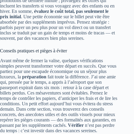
promotions de dernière minute ; privilégiez les offres qui
incluent les transferts si vous voyagez avec des enfants ou en
hiver. En somme,
évaluez le coût total, pas seulement le
prix initial
. Une petite économie sur le billet peut vite être
absorbée par des suppléments imprévus. Pensez stratégie :
parfois payer un peu plus pour un vol direct ou un transfert
inclus se traduit par un gain de temps et moins de tracas — et
souvent, par des vacances bien plus sereines.
Conseils pratiques et pièges à éviter
Avant même de fermer la valise, quelques vérifications
simples peuvent transformer votre départ en succès. Que vous
partiez pour une escapade économique ou un séjour plus
luxueux, la
préparation
fait toute la différence. J’ai une amie
qui, pressée par le temps, a appris à l’aéroport que son
passeport expirait dans six mois : retour à la case départ et
billets perdus. Ces mésaventures sont évitables. Prenez le
temps de contrôler les papiers, d’anticiper les frais et de lire les
conditions. Un petit effort aujourd’hui vous évitera du stress
demain. Dans cette section, vous trouverez des conseils
concrets, des anecdotes utiles et des outils visuels pour mieux
repérer les pièges courants — des formalités aux garanties, en
passant par les suppléments cachés.
Vérifier
n’est pas perdre
du temps : c’est investir dans des vacances sereines.