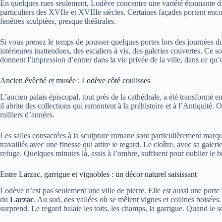
En quelques rues seulement, Lodève concentre une variété étonnante d’
particuliers des XVIIe et XVIIIe siècles. Certaines façades portent enc
fenêtres sculptées, presque théâtrales.
Si vous prenez le temps de pousser quelques portes lors des journées d
intérieures inattendues, des escaliers à vis, des galeries couvertes. Ce
donnent l’impression d’entrer dans la vie privée de la ville, dans ce qu’e
Ancien évêché et musée : Lodève côté coulisses
L’ancien palais épiscopal, tout près de la cathédrale, a été transformé e
il abrite des collections qui remontent à la préhistoire et à l’Antiquité
milliers d’années.
Les salles consacrées à la sculpture romane sont particulièrement marquan
travaillés avec une finesse qui attire le regard. Le cloître, avec sa galer
refuge. Quelques minutes là, assis à l’ombre, suffisent pour oublier le br
Entre Larzac, garrigue et vignobles : un décor naturel saisissant
Lodève n’est pas seulement une ville de pierre. Elle est aussi une porte
du
Larzac
. Au sud, des vallées où se mêlent vignes et collines boisées.
surprend. Le regard balaie les toits, les champs, la garrigue. Quand le so