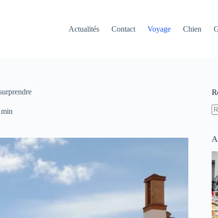
Actualités
Contact
Voyage
Chien
G
 surprendre
R
 min
A
ré
A