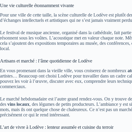
Une vie culturelle étonnamment vivante
Pour une ville de cette taille, la scène culturelle de Lodève est plutôt d
d’échanges intellectuels et artistiques qui ne s’est jamais vraiment perd
Le festival de musique ancienne, organisé dans la cathédrale, fait part
résonnent sous les voûtes. L’acoustique met en valeur chaque note. Mêm
cela s’ajoutent des expositions temporaires au musée, des conférences,
local.
Artisans et marché : l’âme quotidienne de Lodève
En vous promenant dans la vieille ville, vous croiserez de nombreux
at
artistes… Beaucoup ont choisi Lodève pour travailler dans un cadre calm
pouvez les voir à l’œuvre, discuter avec eux, comprendre leurs techniqu
commerciaux.
Le marché hebdomadaire est l’autre grand rendez-vous. On y trouve d
des
vins locaux
, des légumes de petits producteurs. L’ambiance y est s
mots, mais ils ont quelque chose de chaleureux. Ce n’est pas un marché 
précisément ce qui le rend intéressant.
L’art de vivre à Lodève : lenteur assumée et cuisine du terroir