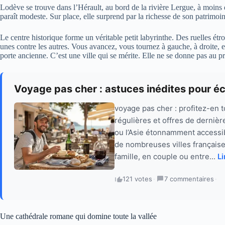
Lodève se trouve dans l’Hérault, au bord de la rivière Lergue, à moins
paraît modeste. Sur place, elle surprend par la richesse de son patrimoin
Le centre historique forme un véritable petit labyrinthe. Des ruelles étr
unes contre les autres. Vous avancez, vous tournez à gauche, à droite, 
porte ancienne. C’est une ville qui se mérite. Elle ne se donne pas au p
Voyage pas cher : astuces inédites pour é
voyage pas cher : profitez-en 
régulières et offres de derniè
ou l’Asie étonnamment accessib
de nombreuses villes française
famille, en couple ou entre...
Li
121 votes
·
7 commentaires
·
Une cathédrale romane qui domine toute la vallée