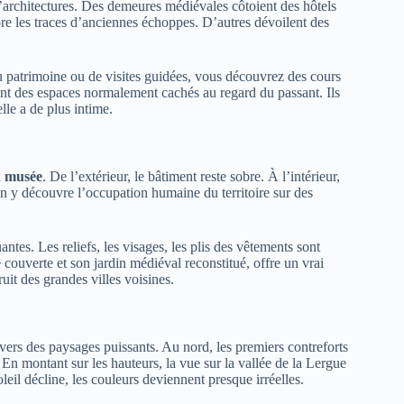
architectures. Des demeures médiévales côtoient des hôtels
ore les traces d’anciennes échoppes. D’autres dévoilent des
u patrimoine ou de visites guidées, vous découvrez des cours
 sont des espaces normalement cachés au regard du passant. Ils
lle a de plus intime.
n
musée
. De l’extérieur, le bâtiment reste sobre. À l’intérieur,
. On y découvre l’occupation humaine du territoire sur des
tes. Les reliefs, les visages, les plis des vêtements sont
ie couverte et son jardin médiéval reconstitué, offre un vrai
uit des grandes villes voisines.
 vers des paysages puissants. Au nord, les premiers contreforts
 En montant sur les hauteurs, la vue sur la vallée de la Lergue
leil décline, les couleurs deviennent presque irréelles.