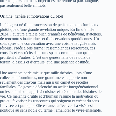
du « toujours plus ». L’objectif est de rendre la paix tangible,
pas seulement belle en mots.
Origine, genèse et motivations du blog
Le blog est né d’une succession de petits moments lumineux
plutôt que d’une grande révélation unique. En fin d’année
2024, l’auteure a fait le bilan d’années de bénévolat, d’ateliers,
de rencontres inattendues et d’observations quotidiennes. Un
soir, après une conversation avec une voisine fatiguée mais
résolue, l’idée a pris forme : rassembler ces ressources, ces
conseils et ces récits dans un espace commun pour qu’ils
profitent à d’autres. C’est une genèse faite de retours de
terrain, d’essais et d’erreurs, et d’une patience obstinée.
Une anecdote parle mieux que mille théories : lors d’une
collecte de fournitures, une grand-mère a apporté non
seulement des crayons mais aussi un carnet de recettes
familiales. Ce geste a déclenché un atelier intergénérationnel
où les enfants ont appris à cuisiner et à écouter des histoires de
vie. Ce mélange d’utile et d’humain résume la motivation du
projet : favoriser les rencontres qui soignent et créent du sens.
La visée est pratique. Elle est aussi affective. La visée est
politique au sens noble du terme : améliorer le vivre-ensemble.