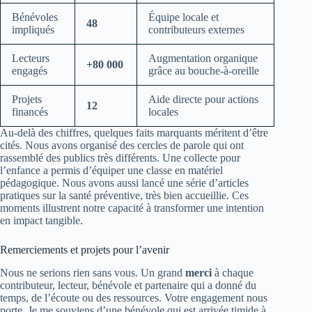
Bénévoles
Équipe locale et
48
impliqués
contributeurs externes
Lecteurs
Augmentation organique
+80 000
engagés
grâce au bouche‑à‑oreille
Projets
Aide directe pour actions
12
financés
locales
Au‑delà des chiffres, quelques faits marquants méritent d’être
cités. Nous avons organisé des cercles de parole qui ont
rassemblé des publics très différents. Une collecte pour
l’enfance a permis d’équiper une classe en matériel
pédagogique. Nous avons aussi lancé une série d’articles
pratiques sur la santé préventive, très bien accueillie. Ces
moments illustrent notre capacité à transformer une intention
en impact tangible.
Remerciements et projets pour l’avenir
Nous ne serions rien sans vous. Un grand
merci
à chaque
contributeur, lecteur, bénévole et partenaire qui a donné du
temps, de l’écoute ou des ressources. Votre engagement nous
porte. Je me souviens d’une bénévole qui est arrivée timide à