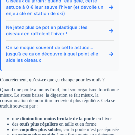
Oiseaux du jardin : quand l’eau gèle, cette
→
astuce à 0 € leur sauve l’hiver (et dévoile un
enjeu clé en station de ski)
Ne jetez plus ce pot en plastique : les
→
oiseaux en raffolent l’hiver !
On se moque souvent de cette astuce…
→
jusqu’à ce qu’on découvre à quel point elle
aide les oiseaux
Concrètement, qu’est-ce que ça change pour les œufs ?
Quand une poule a moins froid, tout son organisme fonctionne
mieux. Le stress baisse, la digestion se fait mieux, la
consommation de nourriture redevient plus régulière. Cela se
traduit souvent par :
une
diminution moins brutale de la ponte
en hiver
des
œufs plus réguliers
en taille et en forme
des
coquilles plus solides
, car la poule n’est pas épuisée
un
retour plus rapide
à une forte ponte au printemps