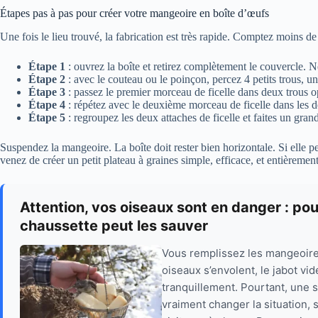
Étapes pas à pas pour créer votre mangeoire en boîte d’œufs
Une fois le lieu trouvé, la fabrication est très rapide. Comptez moins d
Étape 1
: ouvrez la boîte et retirez complètement le couvercle. N
Étape 2
: avec le couteau ou le poinçon, percez 4 petits trous, u
Étape 3
: passez le premier morceau de ficelle dans deux trous o
Étape 4
: répétez avec le deuxième morceau de ficelle dans les 
Étape 5
: regroupez les deux attaches de ficelle et faites un gr
Suspendez la mangeoire. La boîte doit rester bien horizontale. Si elle p
venez de créer un petit plateau à graines simple, efficace, et entièrement
Attention, vos oiseaux sont en danger : po
chaussette peut les sauver
Vous remplissez les mangeoires 
oiseaux s’envolent, le jabot vi
tranquillement. Pourtant, une
vraiment changer la situation,