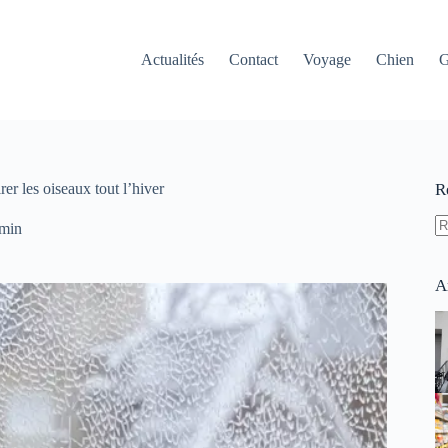
Actualités
Contact
Voyage
Chien
G
rer les oiseaux tout l’hiver
R
 min
A
ré
A