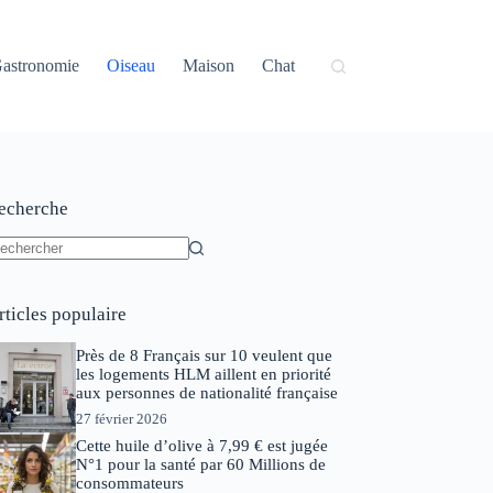
astronomie
Oiseau
Maison
Chat
echerche
ucun
sultat
rticles populaire
Près de 8 Français sur 10 veulent que
les logements HLM aillent en priorité
aux personnes de nationalité française
27 février 2026
Cette huile d’olive à 7,99 € est jugée
N°1 pour la santé par 60 Millions de
consommateurs