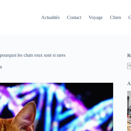
Actualités
Contact
Voyage
Chien
G
urquoi les chats roux sont si rares
R
n
A
ré
A