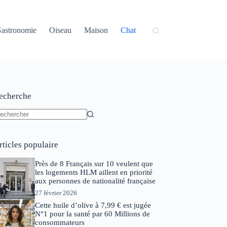
astronomie
Oiseau
Maison
Chat
echerche
ucun
sultat
rticles populaire
Près de 8 Français sur 10 veulent que
les logements HLM aillent en priorité
aux personnes de nationalité française
27 février 2026
Cette huile d’olive à 7,99 € est jugée
N°1 pour la santé par 60 Millions de
consommateurs