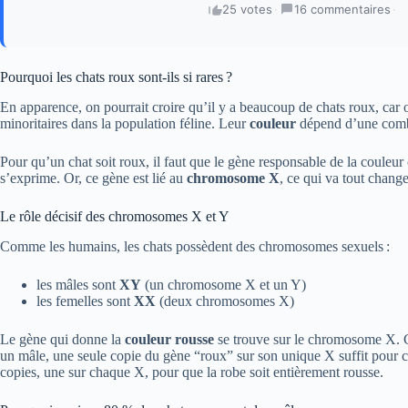
25 votes
·
16 commentaires
·
Pourquoi les chats roux sont-ils si rares ?
En apparence, on pourrait croire qu’il y a beaucoup de chats roux, car on
minoritaires dans la population féline. Leur
couleur
dépend d’une combin
Pour qu’un chat soit roux, il faut que le gène responsable de la couleur
s’exprime. Or, ce gène est lié au
chromosome X
, ce qui va tout chang
Le rôle décisif des chromosomes X et Y
Comme les humains, les chats possèdent des chromosomes sexuels :
les mâles sont
XY
(un chromosome X et un Y)
les femelles sont
XX
(deux chromosomes X)
Le gène qui donne la
couleur rousse
se trouve sur le chromosome X. C
un mâle, une seule copie du gène “roux” sur son unique X suffit pour co
copies, une sur chaque X, pour que la robe soit entièrement rousse.