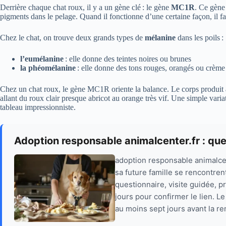
Derrière chaque chat roux, il y a un gène clé : le gène
MC1R
. Ce gène
pigments dans le pelage. Quand il fonctionne d’une certaine façon, il f
Chez le chat, on trouve deux grands types de
mélanine
dans les poils :
l’eumélanine
: elle donne des teintes noires ou brunes
la phéomélanine
: elle donne des tons rouges, orangés ou crème
Chez un chat roux, le gène MC1R oriente la balance. Le corps produit 
allant du roux clair presque abricot au orange très vif. Une simple varia
tableau impressionniste.
Adoption responsable animalcenter.fr : que
adoption responsable animalcen
sa future famille se rencontren
questionnaire, visite guidée, 
jours pour confirmer le lien. L
au moins sept jours avant la re