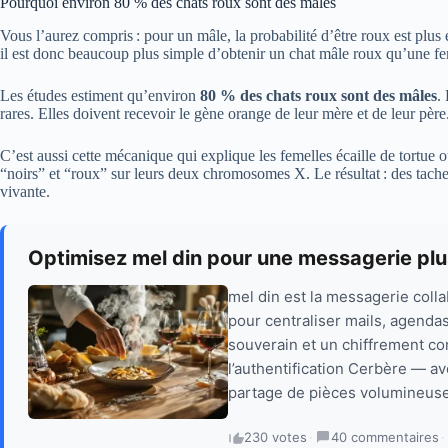
Pourquoi environ 80 % des chats roux sont des mâles
Vous l’aurez compris : pour un mâle, la probabilité d’être roux est plus é
il est donc beaucoup plus simple d’obtenir un chat mâle roux qu’une fe
Les études estiment qu’environ
80 % des chats roux sont des mâles
.
rares. Elles doivent recevoir le gène orange de leur mère et de leur pè
C’est aussi cette mécanique qui explique les femelles écaille de tortue 
“noirs” et “roux” sur leurs deux chromosomes X. Le résultat : des tach
vivante.
Optimisez mel din pour une messagerie plu
mel din est la messagerie coll
pour centraliser mails, agendas
souverain et un chiffrement co
l’authentification Cerbère — av
partage de pièces volumineuse
230 votes
·
40 commentaires
·