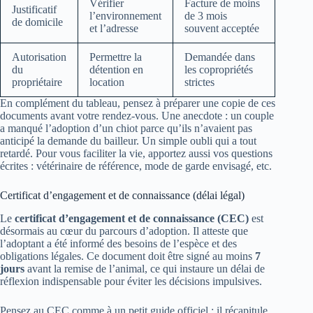
Vérifier
Facture de moins
Justificatif
l’environnement
de 3 mois
de domicile
et l’adresse
souvent acceptée
Autorisation
Permettre la
Demandée dans
du
détention en
les copropriétés
propriétaire
location
strictes
En complément du tableau, pensez à préparer une copie de ces
documents avant votre rendez-vous. Une anecdote : un couple
a manqué l’adoption d’un chiot parce qu’ils n’avaient pas
anticipé la demande du bailleur. Un simple oubli qui a tout
retardé. Pour vous faciliter la vie, apportez aussi vos questions
écrites : vétérinaire de référence, mode de garde envisagé, etc.
Certificat d’engagement et de connaissance (délai légal)
Le
certificat d’engagement et de connaissance (CEC)
est
désormais au cœur du parcours d’adoption. Il atteste que
l’adoptant a été informé des besoins de l’espèce et des
obligations légales. Ce document doit être signé au moins
7
jours
avant la remise de l’animal, ce qui instaure un délai de
réflexion indispensable pour éviter les décisions impulsives.
Pensez au CEC comme à un petit guide officiel : il récapitule