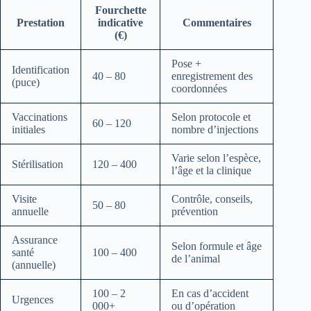
Fourchette
Prestation
indicative
Commentaires
(€)
Pose +
Identification
40 – 80
enregistrement des
(puce)
coordonnées
Vaccinations
Selon protocole et
60 – 120
initiales
nombre d’injections
Varie selon l’espèce,
Stérilisation
120 – 400
l’âge et la clinique
Visite
Contrôle, conseils,
50 – 80
annuelle
prévention
Assurance
Selon formule et âge
santé
100 – 400
de l’animal
(annuelle)
100 – 2
En cas d’accident
Urgences
000+
ou d’opération