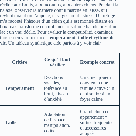
réelle : aux bruits, aux inconnus, aux autres chiens. Pendant la
balade, observez la manière dont il marche en laisse, s’il
revient quand on l’appelle, et sa gestion du stress. Un refuge
m’a raconté l’histoire d’un chien qui s’est montré distant en
box mais transformé en confiance lors d’une balade près d’un
lac : un vrai déclic. Pour évaluer la compatibilité, examinez
trois critères principaux :
tempérament
,
taille
et
rythme de
vie
. Un tableau synthétique aide parfois à y voir clair.
Ce qu’il faut
Critère
Exemple concret
vérifier
Réactions
Un chien joueur
sociales,
convient à une
Tempérament
tolérance au
famille active ; un
bruit, niveau
chat senior à un
d’anxiété
foyer calme
Grand chien en
Adaptation
appartement =
de l’espace,
Taille
sorties fréquentes
manipulation,
et accessoires
coûts
adaptés