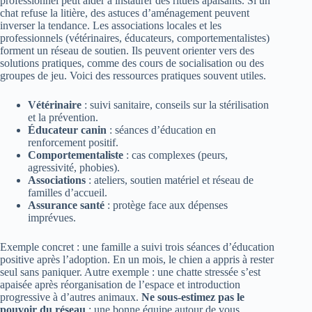
professionnel peut aider à instaurer des rituels apaisants. Si un
chat refuse la litière, des astuces d’aménagement peuvent
inverser la tendance. Les associations locales et les
professionnels (vétérinaires, éducateurs, comportementalistes)
forment un réseau de soutien. Ils peuvent orienter vers des
solutions pratiques, comme des cours de socialisation ou des
groupes de jeu. Voici des ressources pratiques souvent utiles.
Vétérinaire
: suivi sanitaire, conseils sur la stérilisation
et la prévention.
Éducateur canin
: séances d’éducation en
renforcement positif.
Comportementaliste
: cas complexes (peurs,
agressivité, phobies).
Associations
: ateliers, soutien matériel et réseau de
familles d’accueil.
Assurance santé
: protège face aux dépenses
imprévues.
Exemple concret : une famille a suivi trois séances d’éducation
positive après l’adoption. En un mois, le chien a appris à rester
seul sans paniquer. Autre exemple : une chatte stressée s’est
apaisée après réorganisation de l’espace et introduction
progressive à d’autres animaux.
Ne sous‑estimez pas le
pouvoir du réseau
: une bonne équipe autour de vous