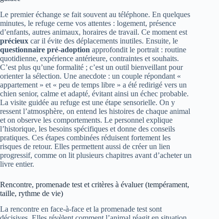
Le premier échange se fait souvent au téléphone. En quelques
minutes, le refuge cerne vos attentes : logement, présence
d’enfants, autres animaux, horaires de travail. Ce moment est
précieux
car il évite des déplacements inutiles. Ensuite, le
questionnaire pré-adoption
approfondit le portrait : routine
quotidienne, expérience antérieure, contraintes et souhaits.
C’est plus qu’une formalité ; c’est un outil bienveillant pour
orienter la sélection. Une anecdote : un couple répondant «
appartement » et « peu de temps libre » a été redirigé vers un
chien senior, calme et adapté, évitant ainsi un échec probable.
La visite guidée au refuge est une étape sensorielle. On y
ressent l’atmosphère, on entend les histoires de chaque animal
et on observe les comportements. Le personnel explique
l’historique, les besoins spécifiques et donne des conseils
pratiques. Ces étapes combinées réduisent fortement les
risques de retour. Elles permettent aussi de créer un lien
progressif, comme on lit plusieurs chapitres avant d’acheter un
livre entier.
Rencontre, promenade test et critères à évaluer (tempérament,
taille, rythme de vie)
La rencontre en face-à-face et la promenade test sont
décisives. Elles révèlent comment l’animal réagit en situation