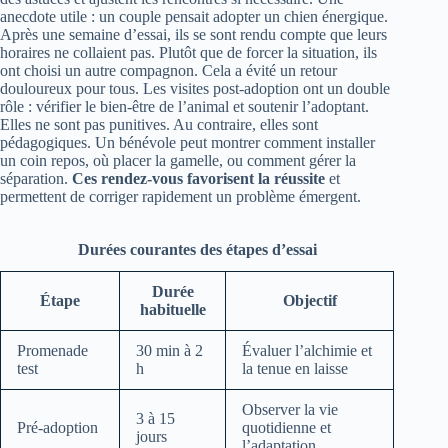
anecdote utile : un couple pensait adopter un chien énergique.
Après une semaine d’essai, ils se sont rendu compte que leurs
horaires ne collaient pas. Plutôt que de forcer la situation, ils
ont choisi un autre compagnon. Cela a évité un retour
douloureux pour tous. Les visites post‑adoption ont un double
rôle : vérifier le bien‑être de l’animal et soutenir l’adoptant.
Elles ne sont pas punitives. Au contraire, elles sont
pédagogiques. Un bénévole peut montrer comment installer
un coin repos, où placer la gamelle, ou comment gérer la
séparation.
Ces rendez‑vous favorisent la réussite
et
permettent de corriger rapidement un problème émergent.
Durées courantes des étapes d’essai
Durée
Étape
Objectif
habituelle
Promenade
30 min à 2
Évaluer l’alchimie et
test
h
la tenue en laisse
Observer la vie
3 à 15
Pré‑adoption
quotidienne et
jours
l’adaptation