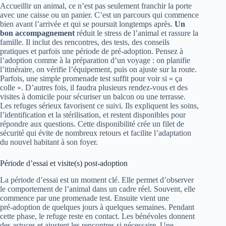
Accueillir un animal, ce n’est pas seulement franchir la porte
avec une caisse ou un panier. C’est un parcours qui commence
bien avant l’arrivée et qui se poursuit longtemps après.
Un
bon accompagnement
réduit le stress de l’animal et rassure la
famille. Il inclut des rencontres, des tests, des conseils
pratiques et parfois une période de pré‑adoption. Pensez à
l’adoption comme à la préparation d’un voyage : on planifie
l’itinéraire, on vérifie l’équipement, puis on ajuste sur la route.
Parfois, une simple promenade test suffit pour voir si « ça
colle ». D’autres fois, il faudra plusieurs rendez‑vous et des
visites à domicile pour sécuriser un balcon ou une terrasse.
Les refuges sérieux favorisent ce suivi. Ils expliquent les soins,
l’identification et la stérilisation, et restent disponibles pour
répondre aux questions. Cette disponibilité crée un filet de
sécurité qui évite de nombreux retours et facilite l’adaptation
du nouvel habitant à son foyer.
Période d’essai et visite(s) post-adoption
La période d’essai est un moment clé. Elle permet d’observer
le comportement de l’animal dans un cadre réel. Souvent, elle
commence par une promenade test. Ensuite vient une
pré‑adoption de quelques jours à quelques semaines. Pendant
cette phase, le refuge reste en contact. Les bénévoles donnent
des astuces et ajustent les rencontres si nécessaire. Une