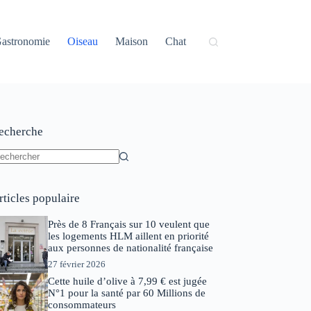
astronomie
Oiseau
Maison
Chat
echerche
ucun
sultat
rticles populaire
Près de 8 Français sur 10 veulent que
les logements HLM aillent en priorité
aux personnes de nationalité française
27 février 2026
Cette huile d’olive à 7,99 € est jugée
N°1 pour la santé par 60 Millions de
consommateurs