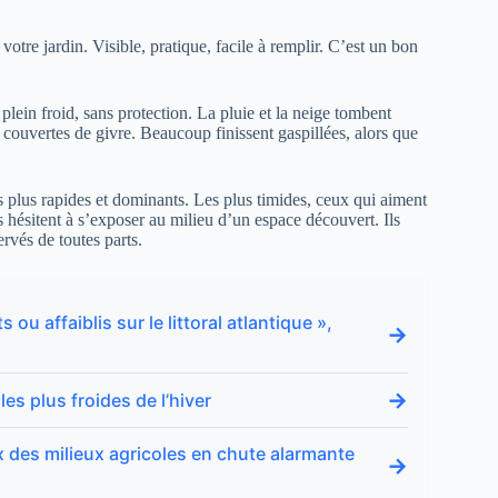
otre jardin. Visible, pratique, facile à remplir. C’est un bon
ein froid, sans protection. La pluie et la neige tombent
 couvertes de givre. Beaucoup finissent gaspillées, alors que
es plus rapides et dominants. Les plus timides, ceux qui aiment
ls hésitent à s’exposer au milieu d’un espace découvert. Ils
ervés de toutes parts.
u affaiblis sur le littoral atlantique »,
→
→
es plus froides de l’hiver
x des milieux agricoles en chute alarmante
→