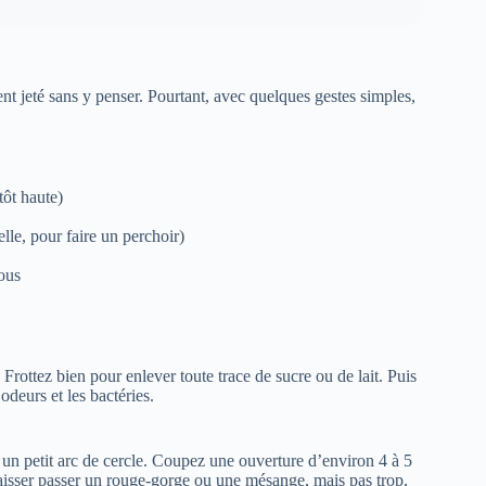
vent jeté sans y penser. Pourtant, avec quelques gestes simples,
tôt haute)
lle, pour faire un perchoir)
rous
Frottez bien pour enlever toute trace de sucre ou de lait. Puis
deurs et les bactéries.
t un petit arc de cercle. Coupez une ouverture d’environ 4 à 5
laisser passer un rouge-gorge ou une mésange, mais pas trop,