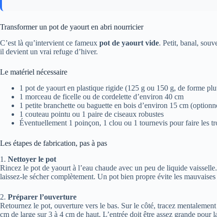
Transformer un pot de yaourt en abri nourricier
C’est là qu’intervient ce fameux
pot de yaourt vide
. Petit, banal, sou
il devient un vrai refuge d’hiver.
Le matériel nécessaire
1 pot de yaourt en plastique rigide (125 g ou 150 g, de forme plu
1 morceau de ficelle ou de cordelette d’environ 40 cm
1 petite branchette ou baguette en bois d’environ 15 cm (optionne
1 couteau pointu ou 1 paire de ciseaux robustes
Éventuellement 1 poinçon, 1 clou ou 1 tournevis pour faire les t
Les étapes de fabrication, pas à pas
1.
Nettoyer le pot
Rincez le pot de yaourt à l’eau chaude avec un peu de liquide vaisselle. 
laissez-le sécher complètement. Un pot bien propre évite les mauvaises o
2.
Préparer l’ouverture
Retournez le pot, ouverture vers le bas. Sur le côté, tracez mentalemen
cm de large sur 3 à 4 cm de haut. L’entrée doit être assez grande pour 