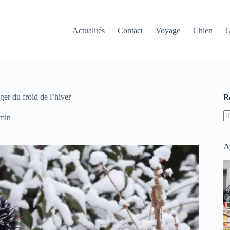
Actualités
Contact
Voyage
Chien
G
er du froid de l’hiver
R
min
A
ré
A