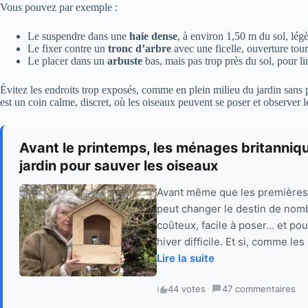
Vous pouvez par exemple :
Le suspendre dans une
haie dense
, à environ 1,50 m du sol, lég
Le fixer contre un
tronc d’arbre
avec une ficelle, ouverture tour
Le placer dans un
arbuste
bas, mais pas trop près du sol, pour li
Évitez les endroits trop exposés, comme en plein milieu du jardin sans p
est un coin calme, discret, où les oiseaux peuvent se poser et observer l
Avant le printemps, les ménages britanniq
jardin pour sauver les oiseaux
Avant même que les premières f
peut changer le destin de nomb
coûteux, facile à poser… et pour
hiver difficile. Et si, comme le
Lire la suite
44 votes
·
47 commentaires
·