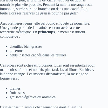
Au lever du jour, la priorité est claire : trouver de quoi se
nourrir le plus vite possible. Pendant la nuit, la mésange reste
immobile, serrée sur une branche ou dans une cavité. Elle
brûle alors ses réserves de graisse pour ne pas geler.
Aux premières lueurs, elle part donc en quête de nourriture.
Une grande partie de la matinée est consacrée à cette
recherche frénétique. En
printemps
, le menu est surtout
composé de :
chenilles bien grasses
pucerons
petits insectes cachés dans les feuilles
Ces proies sont riches en protéines. Elles sont essentielles pour
maintenir sa forme et nourrir, plus tard, les oisillons. En
hiver
,
la donne change. Les insectes disparaissent, la mésange se
tourne vers :
graines
fruits secs
graisses végétales ou animales
Ce n’est pas un simple changement de goût. C’est une