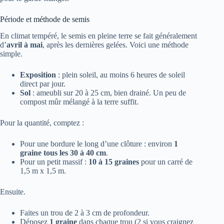
Période et méthode de semis
En climat tempéré, le semis en pleine terre se fait généralement
d’
avril à mai
, après les dernières gelées. Voici une méthode
simple.
Exposition
: plein soleil, au moins 6 heures de soleil
direct par jour.
Sol
: ameubli sur 20 à 25 cm, bien drainé. Un peu de
compost mûr mélangé à la terre suffit.
Pour la quantité, comptez :
Pour une bordure le long d’une clôture : environ
1
graine tous les 30 à 40 cm
.
Pour un petit massif :
10 à 15 graines
pour un carré de
1,5 m x 1,5 m.
Ensuite.
Faites un trou de 2 à 3 cm de profondeur.
Déposez
1 graine
dans chaque trou (2 si vous craignez