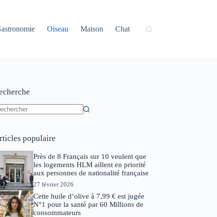
astronomie
Oiseau
Maison
Chat
echerche
ucun
sultat
rticles populaire
Près de 8 Français sur 10 veulent que
les logements HLM aillent en priorité
aux personnes de nationalité française
27 février 2026
Cette huile d’olive à 7,99 € est jugée
N°1 pour la santé par 60 Millions de
consommateurs