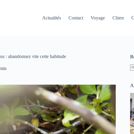
Actualités
Contact
Voyage
Chien
G
ous : abandonnez vite cette habitude
R
 min
A
ré
A