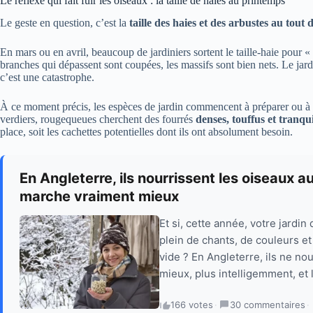
Le réflexe qui fait fuir les oiseaux : la taille de haies au printemps
Le geste en question, c’est la
taille des haies et des arbustes au tou
En mars ou en avril, beaucoup de jardiniers sortent le taille-haie pour « 
branches qui dépassent sont coupées, les massifs sont bien nets. Le jar
c’est une catastrophe.
À ce moment précis, les espèces de jardin commencent à préparer ou à 
verdiers, rougequeues cherchent des fourrés
denses, touffus et tranqui
place, soit les cachettes potentielles dont ils ont absolument besoin.
En Angleterre, ils nourrissent les oiseaux 
marche vraiment mieux
Et si, cette année, votre jardin
plein de chants, de couleurs e
vide ? En Angleterre, ils ne no
mieux, plus intelligemment, et l
166 votes
·
30 commentaires
·