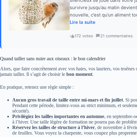
silencieux se joue dans votre
survivre jusqu’au matin devien
nouvelle, c’est qu’un aliment t
Lire la suite
172 votes
·
21 commentaires
·
Quand tailler sans nuire aux oiseaux : le bon calendrier
Alors, que faire concrètement avec vos haies, vos lauriers, vos troènes 
jamais tailler. Il s’agit de choisir le
bon moment
.
En pratique, retenez une règle simple :
Aucun gros travail de taille entre mi-mars et fin juillet
. Si po
Pendant cette période, limitez-vous au strict minimum, et seule
sécurité).
Privilégiez les tailles importantes en automne
, en septembre-oc
à l’hiver. Une taille légère de formation ne posera pas de problème
Réservez les tailles de structure à l’hiver
, de novembre à févrie
de feuilles. Vous voyez la charpente, vous coupez plus propremen